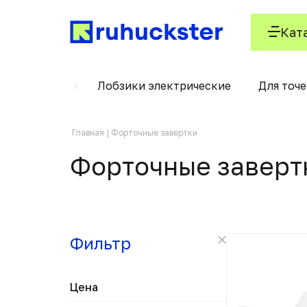
Кат
рыскиватели
Лобзики электрические
Для точ
Главная
Форточные завертки
Форточные заверт
Фильтр
Цена