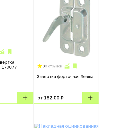
авертка
0
0 отзывов
 170077
Завертка форточная Левша
от 182.00 ₽