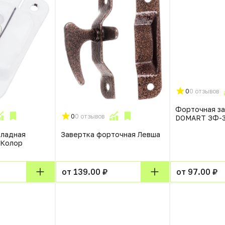
0
0 отзывов
Форточная з
0
0 отзывов
DOMART ЗФ-3
кладная
Завертка форточная Левша
оКолор
от 139.00 ₽
от 97.00 ₽