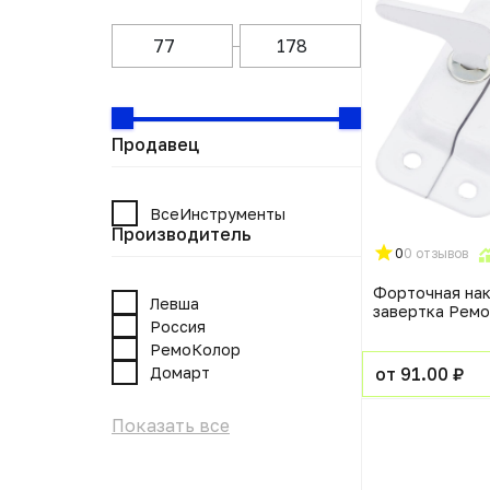
Продавец
ВсеИнструменты
Производитель
0
0 отзывов
Форточная на
Левша
завертка Рем
Россия
РемоКолор
Домарт
от 91.00 ₽
Показать все