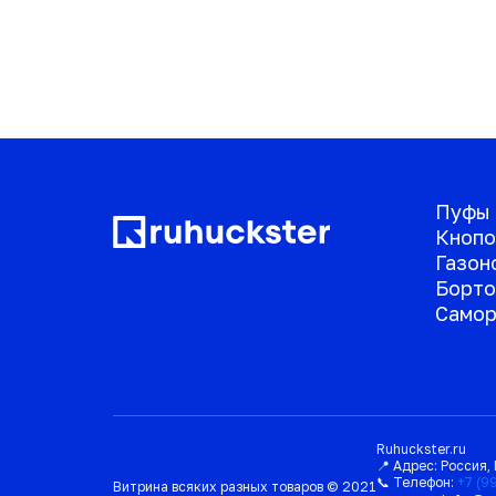
Пуфы
Кнопо
Газон
Борто
Самор
Ruhuckster.ru
📍 Адрес:
Россия
,
📞 Телефон:
+7 (9
Витрина всяких разных товаров © 2021