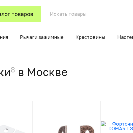
алог товаров
ения
Рычаги зажимные
Крестовины
Насте
8
ки
в Москвe