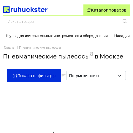
Каталог товаров
Щупы для измерительных инструментов и оборудования
Насадки д
Главная
Пневматические пылесосы
8
Пневматические пылесосы
в Москвe
Показать фильтры