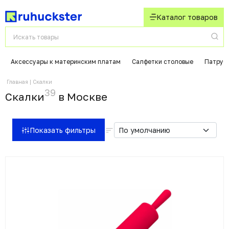
Каталог товаров
Аксессуары к материнским платам
Салфетки столовые
Патрубк
Главная
Скалки
39
Скалки
в Москвe
Показать фильтры