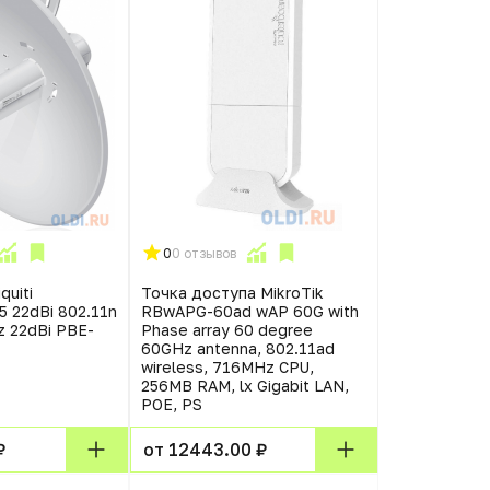
0
0 отзывов
quiti
Точка доступа MikroTik
 22dBi 802.11n
RBwAPG-60ad wAP 60G with
 22dBi PBE-
Phase array 60 degree
60GHz antenna, 802.11ad
wireless, 716MHz CPU,
256MB RAM, lx Gigabit LAN,
POE, PS
₽
от 12443.00 ₽