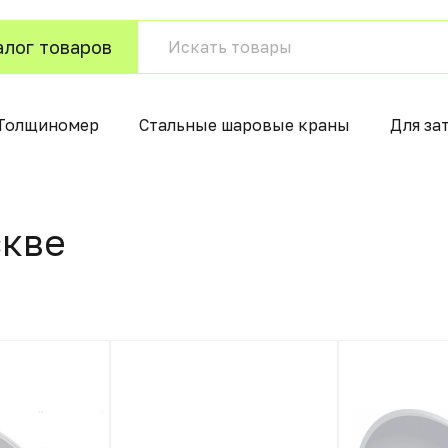
алог товаров
Толщиномер
Стальные шаровые краны
Для за
квe