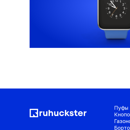
Пуфы
Кнопо
Газон
Борто