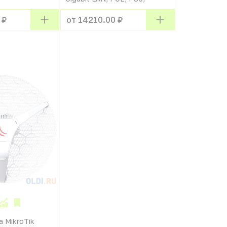
 ₽
от 14210.00 ₽
 MikroTik