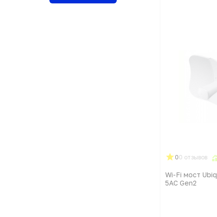
0
0 отзывов
Wi-Fi мост Ubiq
5AC Gen2