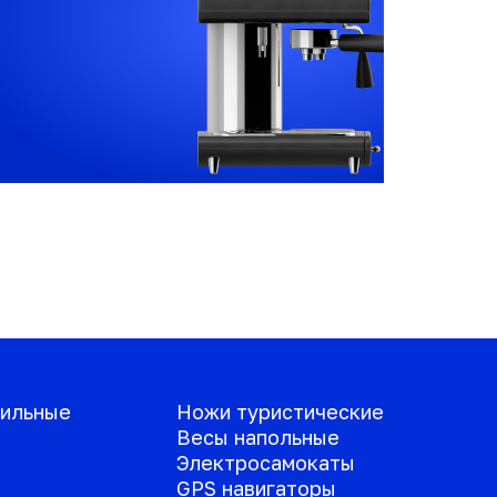
ильные
Ножи туристические
Весы напольные
Электросамокаты
GPS навигаторы