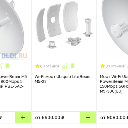
0
0 отзывов
0
0 отзывов
 PowerBeam M5
Wi-Fi мост Ubiquiti LiteBeam
Мост Wi-Fi Ubi
с 900Mbps 5
M5-23
PowerBeam M5
ый PBE-5AC-
150Mbps 5GHz
M5-300(EU)
₽
от 6600.00 ₽
от 9080.00 