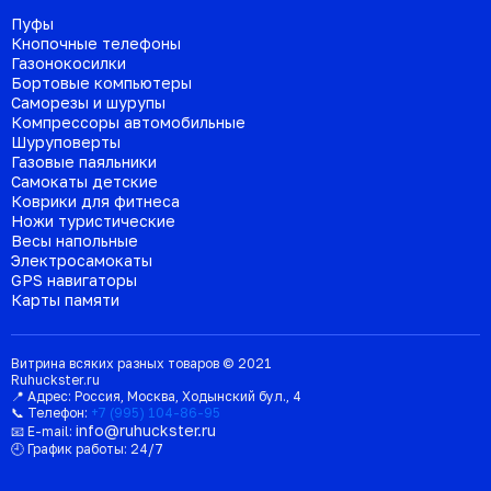
Пуфы
Кнопочные телефоны
Газонокосилки
Бортовые компьютеры
Саморезы и шурупы
Компрессоры автомобильные
Шуруповерты
Газовые паяльники
Самокаты детские
Коврики для фитнеса
Ножи туристические
Весы напольные
Электросамокаты
GPS навигаторы
Карты памяти
Витрина всяких разных товаров © 2021
Ruhuckster.ru
📍 Адрес:
Россия
,
Москва
,
Ходынский бул., 4
📞 Телефон:
+7 (995) 104-86-95
info@ruhuckster.ru
📧 E-mail:
🕘 График работы:
24/7