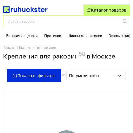
Каталог товаров
Базовая лицензия
Противни
Щипцы для завивки
Газовые диф
Главная
Крепления для раковин
58
Крепления для раковин
в Москвe
Показать фильтры