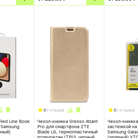
0
0 отзывов
0
0 отзывов
Red Line Book
Чехол-книжка Gresso Atlant
Чехол-книжка
 Samsung
Pro для смартфона ZTE
застежкой на
рный)
Blade L8, термопластичный
Samsung Gala
полиуретан (TPU), черный
(зеленый) УТ