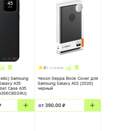
0
0 отзывов
кейс) Samsung
Чехол Deppa Book Cover для
Galaxy A35
Samsung Galaxy A01 (2020)
llet Case A35
черный
ZA356CBEGRU)
₽
от 390.00 ₽