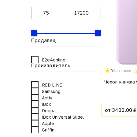
Продавец
E2e4online
Производитель
0
0 отзывов
Чехол-книжка
RED LINE
Samsung
Activ
iBox
от 3400.00 ₽
Deppa
iBox Universal Slide,
Apple
Griffin