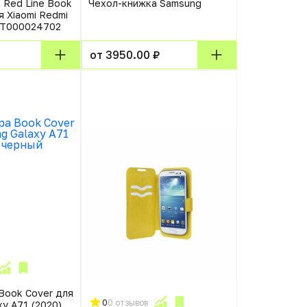
 Red Line Book
Чехол-книжка Samsung
 Xiaomi Redmi
УТ000024702
от 3950.00 ₽
Book Cover для
0
0 отзывов
y A71 (2020)