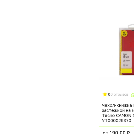
0
0 отзывов
Чехол-книжка 
застежкой на 
Tecno CAMON 1
УТ000026370
от 190.00 ₽