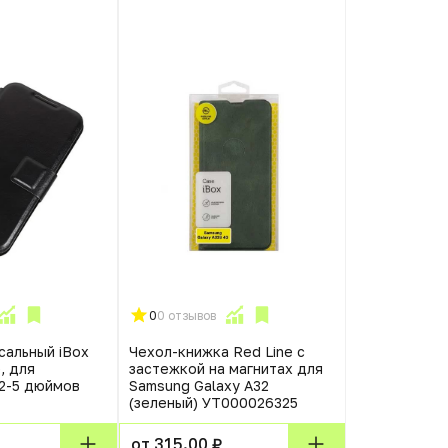
0
0 отзывов
сальный iBox
Чехол-книжка Red Line с
e, для
застежкой на магнитах для
2-5 дюймов
Samsung Galaxy A32
(зеленый) УТ000026325
от 315.00 ₽