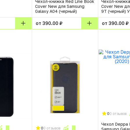
Чехол-книжка Red Line Book
Чехол-книжка
Cover New для Samsung
Cover New для
Galaxy A04 (черный)
9T (черный) 
от 390.00 ₽
от 390.00 ₽
0
0 отзывов
Чехол Deppa 
0
0 отзывов
Samsung Galax