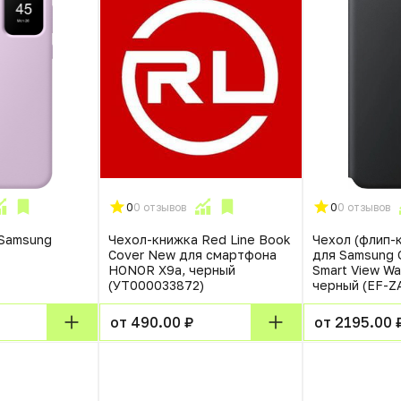
0
0 отзывов
0
0 отзывов
 Samsung
Чехол-книжка Red Line Book
Чехол (флип-
Cover New для смартфона
для Samsung 
HONOR X9a, черный
Smart View Wa
(УТ000033872)
черный (EF-
от 490.00 ₽
от 2195.00 