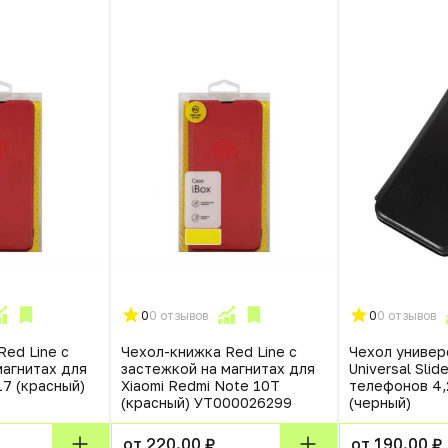
0
0 отзывов
0
0 отзывов
Red Line с
Чехол-книжка Red Line с
Чехол универ
магнитах для
застежкой на магнитах для
Universal Slid
7 (красный)
Xiaomi Redmi Note 10T
телефонов 4,
(красный) УТ000026299
(черный)
от 220.00 ₽
от 190.00 ₽