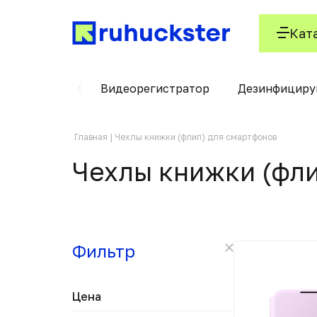
Кат
одные блоки
Видеорегистратор
Дезинфицир
Главная
Чехлы книжки (флип) для смартфонов
Чехлы книжки (фли
Фильтр
Цена