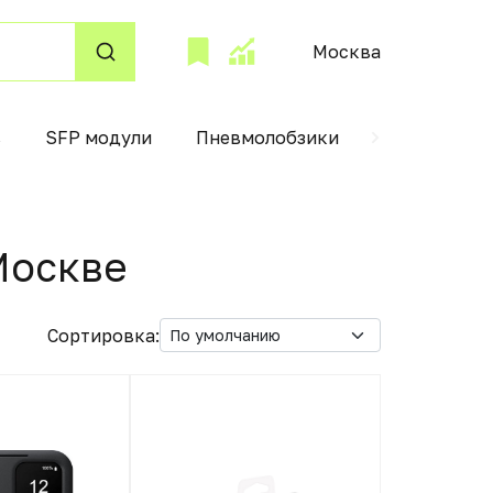
Москва
в
SFP модули
Пневмолобзики
Фритюрниц
Москвe
Сортировка: