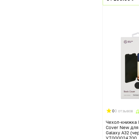
0
0 отзывов
Чехол-книжка 
Cover New для
Galaxy A32 (че
УТ000024700