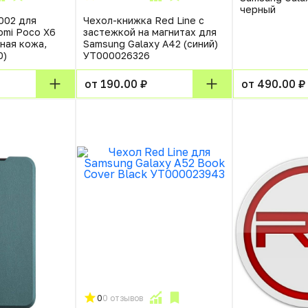
черный
002 для
Чехол-книжка Red Line с
omi Poco X6
застежкой на магнитах для
ная кожа,
Samsung Galaxy A42 (синий)
0)
УТ000026326
от 190.00 ₽
от 490.00 ₽
0
0 отзывов