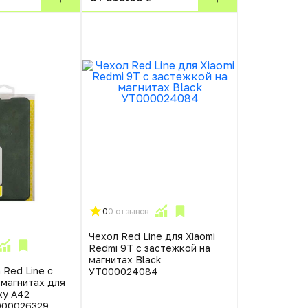
0
0 отзывов
Чехол Red Line для Xiaomi
Redmi 9T с застежкой на
магнитах Black
 Red Line с
УТ000024084
 магнитах для
xy A42
000026329