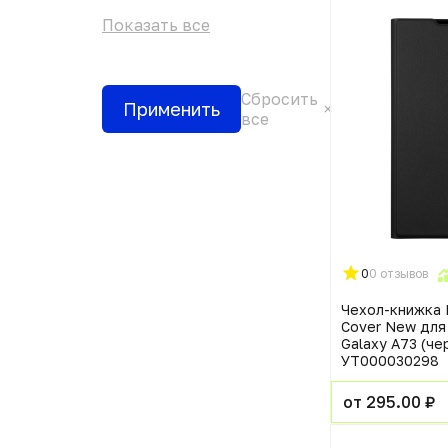
Показать все
Сбросить
Применить
все
0
0 отзывов
Чехол-книжка 
Cover New для
Galaxy A73 (че
УТ000030298
от 295.00 ₽