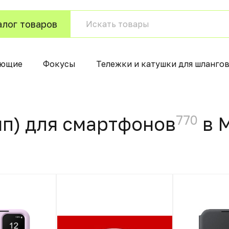
алог товаров
ующие
Фокусы
Тележки и катушки для шланго
770
п) для смартфонов
в 