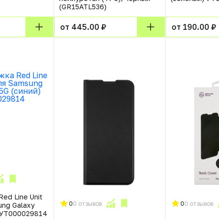
(GR15ATL536)
от 445.00 ₽
от 190.00 ₽
ed Line Unit
0
0 отзывов
0
0 отзывов
ng Galaxy
) УТ000029814