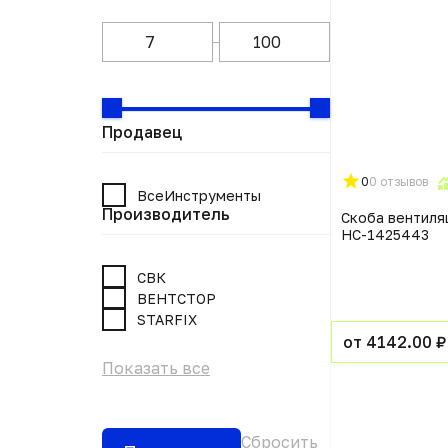
Продавец
0
0 отзывов
ВсеИнструменты
Производитель
Скоба вентиля
НС-1425443
СВК
ВЕНТСТОР
STARFIX
от 4142.00 ₽
Показать все
Сбросить