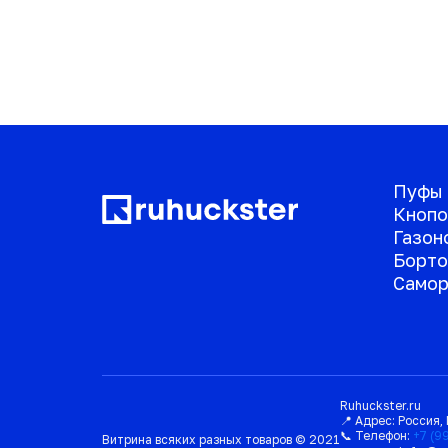
Пуфы
Кнопо
Газон
Борто
Самор
Ruhuckster.ru
📍 Адрес:
Россия
,
📞 Телефон:
+7 (9
Витрина всяких разных товаров © 2021