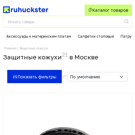
Каталог товаров
Аксессуары к материнским платам
Салфетки столовые
Патрубк
Главная
Защитные кожухи
21
Защитные кожухи
в Москвe
Показать фильтры