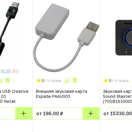
0
0 отзывов
0
0 отзывов
 USB Creative
Внешняя звуковая карта
Звуковая карт
 G1
Espada PAAU003
Sound Blaster
 Retail
(70SB181000
от 196.00 ₽
от 15330.00