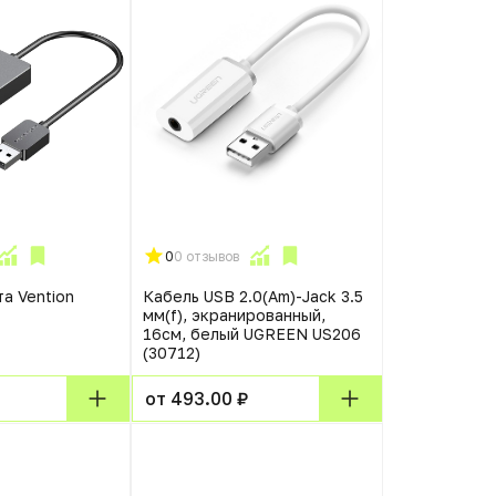
0
0 отзывов
а Vention
Кабель USB 2.0(Am)-Jack 3.5
мм(f), экранированный,
16см, белый UGREEN US206
(30712)
от 493.00 ₽