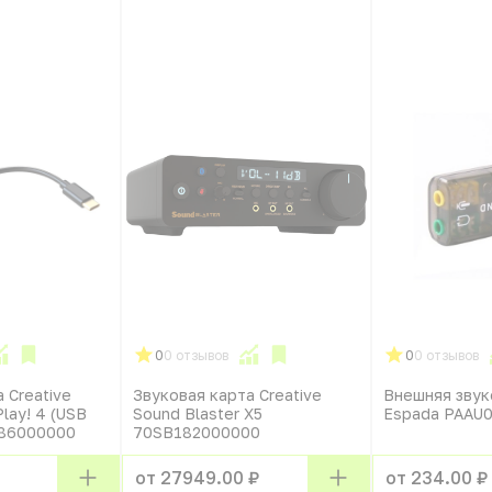
0
0 отзывов
0
0 отзывов
 Creative
Звуковая карта Creative
Внешняя звук
Play! 4 (USB
Sound Blaster X5
Espada PAAU
186000000
70SB182000000
от 27949.00 ₽
от 234.00 ₽