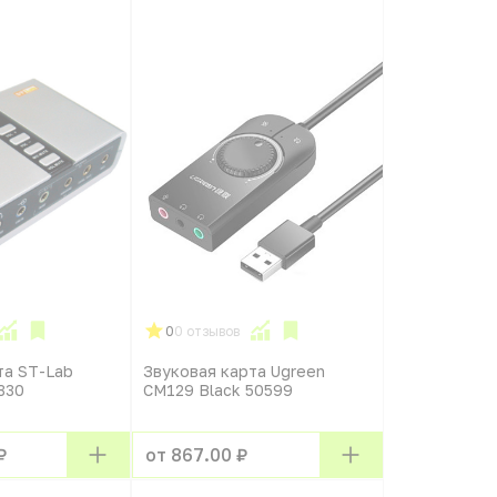
0
0 отзывов
та ST-Lab
Звуковая карта Ugreen
330
CM129 Black 50599
₽
от 867.00 ₽