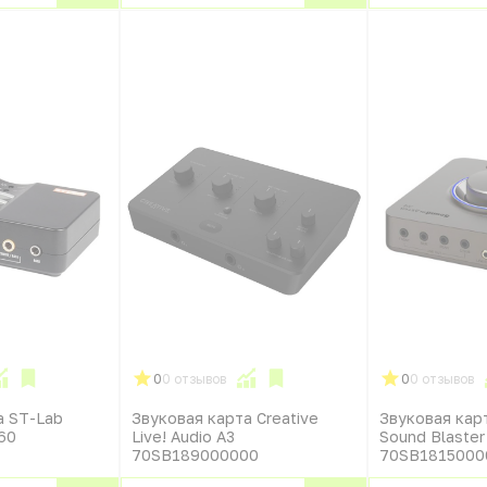
0
0 отзывов
0
0 отзывов
а ST-Lab
Звуковая карта Creative
Звуковая карт
60
Live! Audio A3
Sound Blaster
70SB189000000
70SB1815000