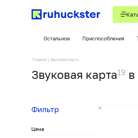
Кат
тели сигнала
Остальное
Приспособления
Главная
Звуковая карта
19
Звуковая карта
в
Фильтр
Цена