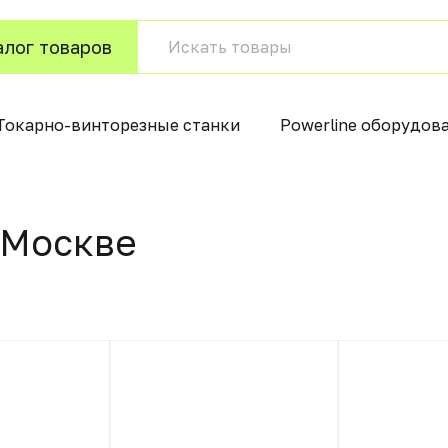
алог товаров
Токарно-винторезные станки
Powerline оборудов
 Москвe