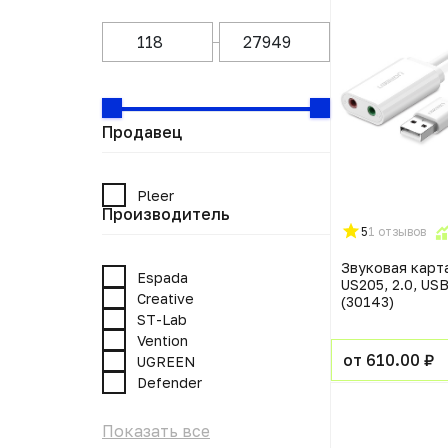
Продавец
Pleer
Производитель
5
1 отзывов
Звуковая кар
Espada
US205, 2.0, USB
Creative
(30143)
ST-Lab
Vention
от 610.00 ₽
UGREEN
Defender
Показать все