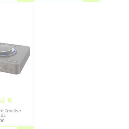
а Creative
 X4
00