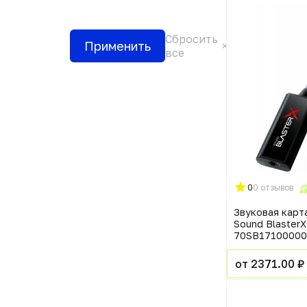
Сбросить
Применить
все
0
0 отзывов
Звуковая карта
Sound BlasterX
70SB171000000
от 2371.00 ₽