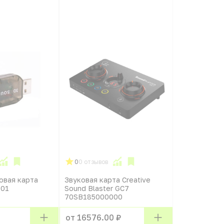
0
0 отзывов
овая карта
Звуковая карта Creative
001
Sound Blaster GC7
70SB185000000
от 16576.00 ₽