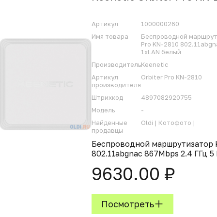
Артикул
1000000260
Имя товара
Беспроводной маршрути
Pro KN-2810 802.11abgna
1xLAN белый
Производитель
Keenetic
Артикул
Orbiter Pro KN-2810
производителя
Штрихкод
4897082920755
Модель
-
Найденные
Oldi |
Котофото |
продавцы
Беспроводной маршрутизатор Ke
802.11abgnac 867Mbps 2.4 ГГц 5
9630.00 ₽
Посмотреть