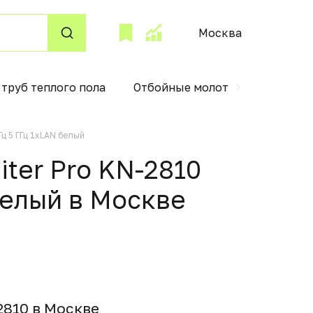
Москва
труб теплого пола
Отбойные молотки
Закато
ц 5 ГГц 1xLAN белый
ter Pro KN-2810
белый в Москвe
-2810 в Москвe