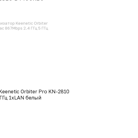
затор Keenetic Orbiter
c 867Mbps 2.4 ГГц 5 ГГц
enetic Orbiter Pro KN-2810
 ГГц 1xLAN белый