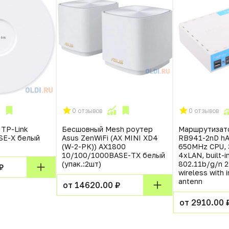
0 отзывов
0 отзывов
 TP-Link
Бесшовный Mesh роутер
Маршрутизато
SE-X белый
Asus ZenWiFi (AX MINI XD4
RB941-2nD hAP
(W-2-PK)) AX1800
650MHz CPU,
10/100/1000BASE-TX белый
4xLAN, built-i
(упак.:2шт)
802.11b/g/n 2
₽
wireless with 
antenn
от 14620.00 ₽
от 2910.00 