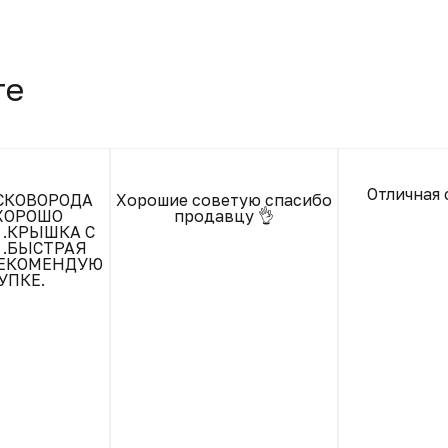
те
Отличная 
СКОВОРОДА
Хорошие советую спасибо
.ХОРОШО
продавцу 👌
 .КРЫШКА С
 .БЫСТРАЯ
РЕКОМЕНДУЮ
УПКЕ.