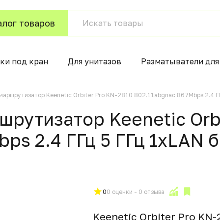
алог товаров
ки под кран
Для унитазов
Разматыватели для 
маршрутизатор Keenetic Orbiter Pro KN-2810 802.11abgnac 867Mbps 2.4 ГГ
рутизатор Keenetic Orbi
bps 2.4 ГГц 5 ГГц 1xLAN 
0
0 оценки - 0 отзыва
Keenetic Orbiter Pro KN