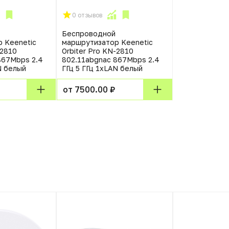
0 отзывов
Беспроводной
 Keenetic
маршрутизатор Keenetic
-2810
Orbiter Pro KN-2810
867Mbps 2.4
802.11abgnac 867Mbps 2.4
N белый
ГГц 5 ГГц 1xLAN белый
от 7500.00 ₽