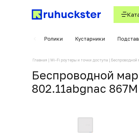
Кат
 пурифайеров
Ролики
Кустарники
Подстав
Главная
Wi-Fi роутеры и точки доступа
Беспроводной 
Беспроводной марш
802.11abgnac 867M