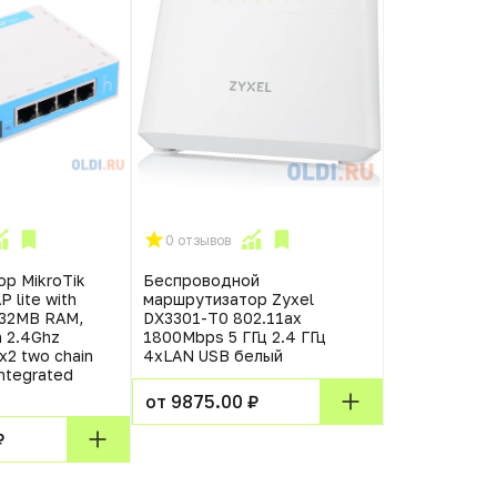
0 отзывов
10 отзывов
р MikroTik
Беспроводной
Xiaomi Mi Wi-
 lite with
маршрутизатор Zyxel
(4AC) Роуте
 32MB RAM,
DX3301-T0 802.11ax
n 2.4Ghz
1800Mbps 5 ГГц 2.4 ГГц
x2 two chain
4xLAN USB белый
от 1490.00
integrated
от 9875.00 ₽
₽