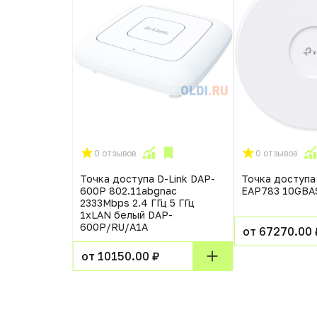
0 отзывов
0 отзывов
-Outdoor HD,
Точка доступа D-Link DAP-
Точка доступа
я точка
600P 802.11abgnac
EAP783 10GBA
ицы и
2333Mbps 2.4 ГГц 5 ГГц
оддержкой
1xLAN белый DAP-
1 гиг. порт
600P/RU/A1A
от 67270.00 
, Passive
от 10150.00 ₽