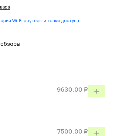
овара
гории Wi-Fi роутеры и точки доступа
-обзоры
9630.00 ₽
7500.00 ₽