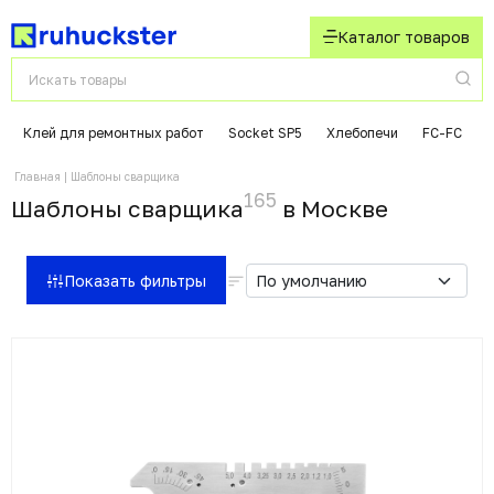
Каталог товаров
Клей для ремонтных работ
Socket SP5
Хлебопечи
FC-FC
Д
Главная
Шаблоны сварщика
165
Шаблоны сварщика
в Москвe
Показать фильтры