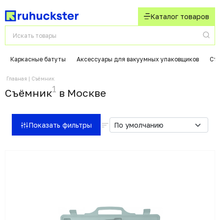
Каталог товаров
Каркасные батуты
Аксессуары для вакуумных упаковщиков
Ст
Главная
Съёмник
1
Съёмник
в Москвe
Показать фильтры