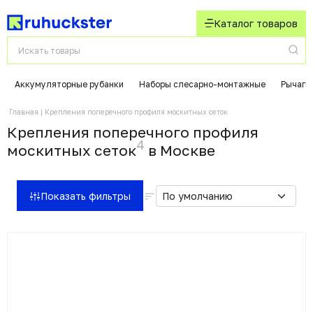
Каталог товаров
Аккумуляторные рубанки
Наборы слесарно-монтажные
Рычаги
Главная
Крепления поперечного профиля москитных сеток
Крепления поперечного профиля
4
москитных сеток
в Москвe
Показать фильтры