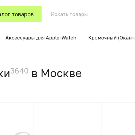
алог товаров
Аксессуары для Apple iWatch
Кромочный (Окант
3640
ки
в Москвe