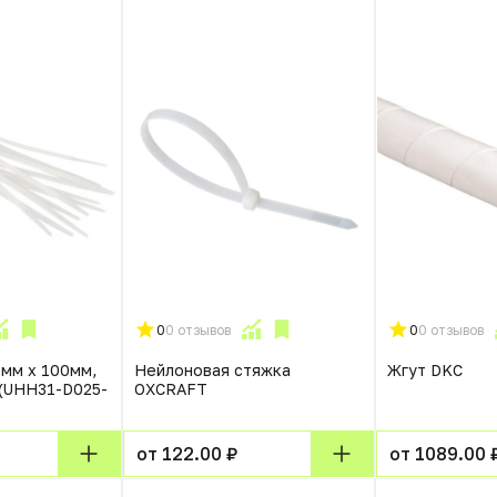
0
0 отзывов
0
0 отзывов
5мм x 100мм,
Нейлоновая стяжка
Жгут DKC
 (UHH31-D025-
OXCRAFT
от 122.00 ₽
от 1089.00 