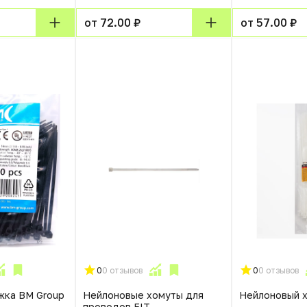
от 72.00 ₽
от 57.00 ₽
0
0 отзывов
0
0 отзывов
жка BM Group
Нейлоновые хомуты для
Нейлоновый 
проводов FIT