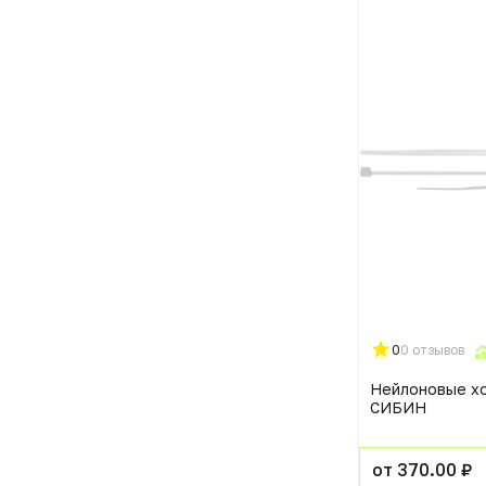
0
0 отзывов
Нейлоновые х
СИБИН
от 370.00 ₽