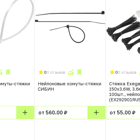
0
0 отзывов
0
0 отзывов
омуты-стяжки
Нейлоновые хомуты-стяжки
Стяжка Exega
СИБИН
150x3.6W, 3.6
100шт., нейло
(EX292901RUS
от 560.00 ₽
от 55.00 ₽