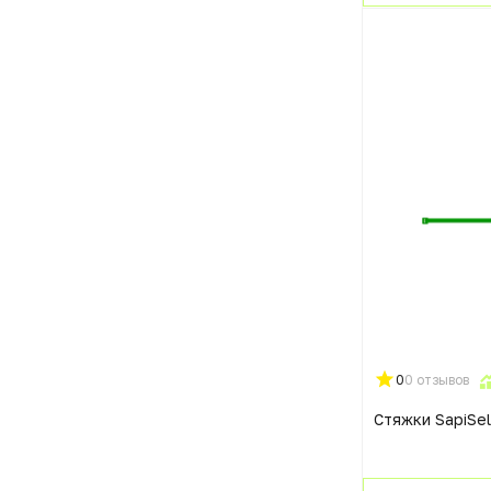
0
0 отзывов
Стяжки SapiSe