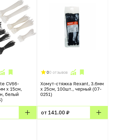
0
0 отзывов
te CV66-
Хомут-стяжка Rexant, 3.6мм
мм x 15см,
x 25см, 100шт., черный (07-
н, белый
0251)
)
от 141.00 ₽