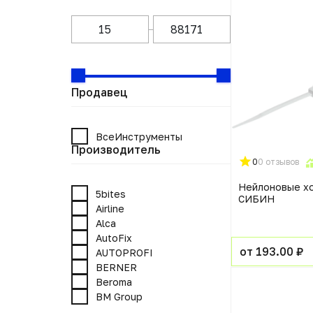
Продавец
ВсеИнструменты
Производитель
0
0 отзывов
Нейлоновые х
5bites
СИБИН
Airline
Alca
AutoFix
от 193.00 ₽
AUTOPROFI
BERNER
Beroma
BM Group