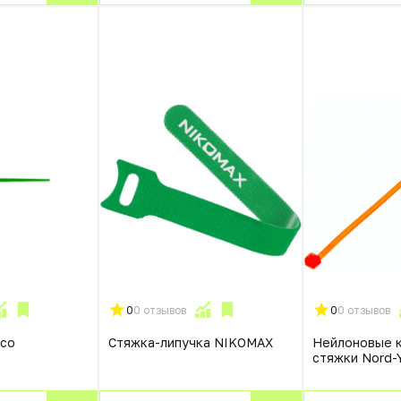
0
0 отзывов
0
0 отзывов
lco
Стяжка-липучка NIKOMAX
Нейлоновые 
стяжки Nord-