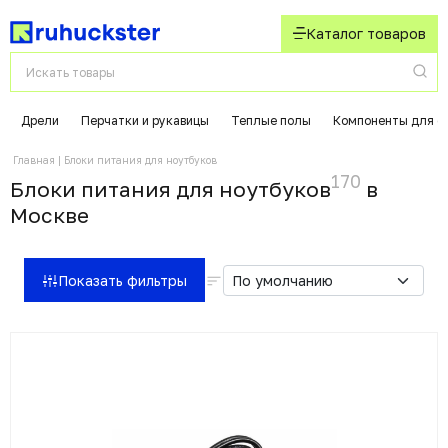
Каталог товаров
Дрели
Перчатки и рукавицы
Теплые полы
Компоненты для с
Главная
Блоки питания для ноутбуков
170
Блоки питания для ноутбуков
в
Москвe
Показать фильтры