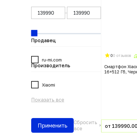
Продавец
0
0 отзывов
ru-mi.com
Производитель
Смартфон Xiaom
16+512 Гб, Че
Xiaomi
Показать все
Сбросить
Применить
от 139990.00
все