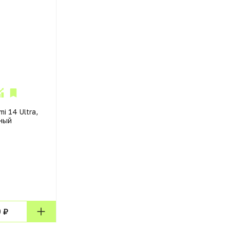
i 14 Ultra,
рный
 ₽