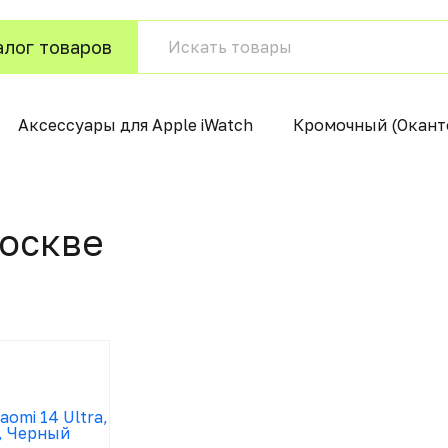
алог товаров
Аксессуары для Apple iWatch
Кромочный (Окант
осквe