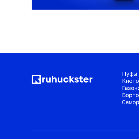
Пуфы
Кнопо
Газон
Борто
Самор