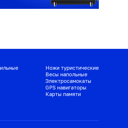
ильные
Ножи туристические
Весы напольные
Электросамокаты
GPS навигаторы
Карты памяти