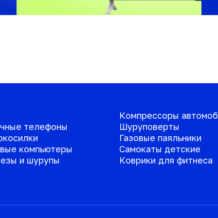
Компрессоры автомоб
чные телефоны
Шуруповерты
окосилки
Газовые паяльники
вые компьютеры
Самокаты детские
езы и шурупы
Коврики для фитнеса