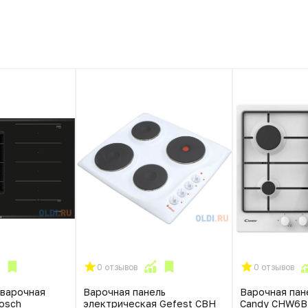
0 отзывов
0 отзывов
 варочная
Варочная панель
Варочная пан
osch
электрическая Gefest СВН
Candy CHW6