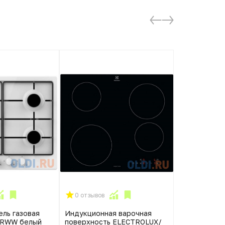
0 отзывов
0 отзывов
ель газовая
Индукционная варочная
Варочная па
BRWW белый
поверхность ELECTROLUX/
Gefest СВН 