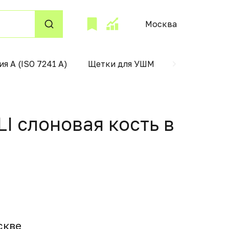
Москва
ия А (ISO 7241 А)
Щетки для УШМ
поддержани
I слоновая кость в
сквe