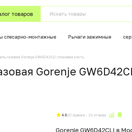
алог товаров
ы слесарно-монтажные
Рычаги зажимные
сер
ель газовая Gorenje GW6D42CLI слоновая кость
азовая Gorenje GW6D42CL
4.6
10 оценки - 10 отзыва
Gorenje GW6D42CLI в Мо