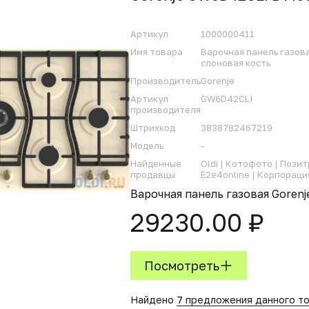
Артикул
1000000411
Имя товара
Варочная панель газов
слоновая кость
Производитель
Gorenje
Артикул
GW6D42CLI
производителя
Штрихкод
3838782467219
Модель
-
Найденные
Oldi |
Котофото |
Позит
продавцы
E2e4online |
Корпорация
Варочная панель газовая Goren
29230.00 ₽
Посмотреть
Найдено
7 предложения данного т