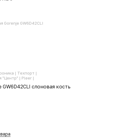
ая Gorenje GW6D42CLI
роника |
Техпорт |
 "Центр" |
Pleer |
je GW6D42CLI слоновая кость
овара