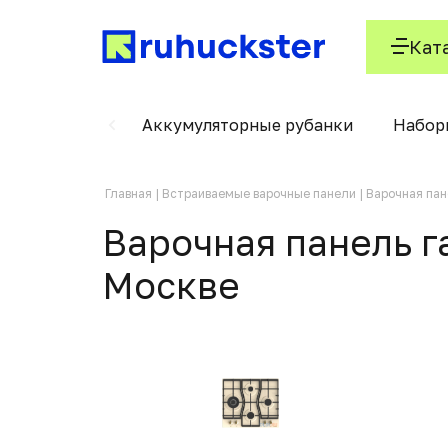
Кат
ского кабеля
Аккумуляторные рубанки
Набор
Главная
Встраиваемые варочные панели
Варочная пан
Варочная панель г
Москвe