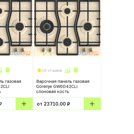
10 отзывов
ль газовая
Варочная панель газовая
2CLI
Gorenje GW6D42CLI
ь
слоновая кость
₽
от 23710.00 ₽