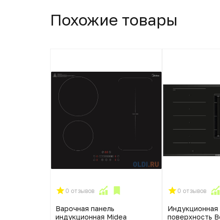
Похожие товары
0 отзывов
0 отзывов
ская панель
Варочная панель
Индукционная
30 W
индукционная Midea
поверхность B