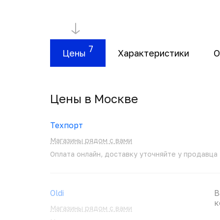
7
Цены
Характеристики
О
Цены в Москвe
Техпорт
Магазины рядом с вами
Оплата онлайн, доставку уточняйте у продавца
Oldi
В
к
Магазины рядом с вами