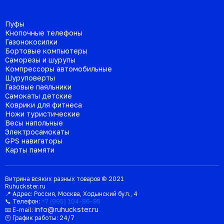
Пуфы
Кнопочные телефоны
Газонокосилки
Бортовые компьютеры
Саморезы и шурупы
Компрессоры автомобильные
Шуруповерты
Газовые паяльники
Самокаты детские
Коврики для фитнеса
Ножи туристические
Весы напольные
Электросамокаты
GPS навигаторы
Карты памяти
Витрина всяких разных товаров © 2021
Ruhuckster.ru
📍 Адрес:
Россия
,
Москва
,
Ходынский бул., 4
📞 Телефон:
+7 (995) 104-86-95
info@ruhuckster.ru
📧 E-mail:
🕘 График работы:
24/7