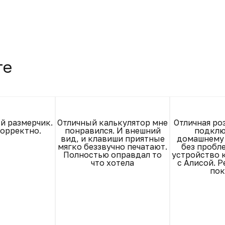
те
й размерчик.
Отличный калькулятор мне
Отличная ро
корректно.
понравился. И внешний
подклю
вид, и клавиши приятные
домашнему 
мягко беззвучно печатают.
без пробл
Полностью оправдал то
устройство 
что хотела
с Алисой. 
пок