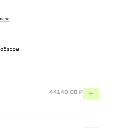
овара
-обзоры
44140.00 ₽