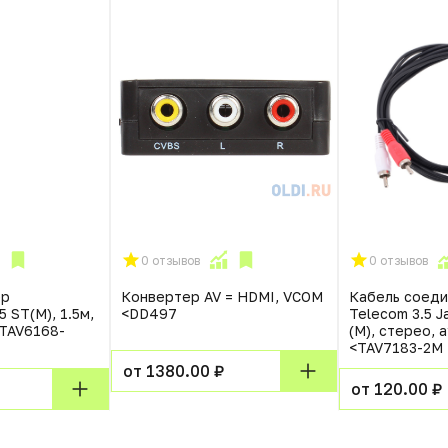
0 отзывов
0 отзывов
ер
Конвертер AV = HDMI, VCOM
Кабель соеди
5 ST(M), 1.5м,
<DD497
Telecom 3.5 J
TAV6168-
(M), стерео, 
<TAV7183-2M
от 1380.00 ₽
от 120.00 ₽