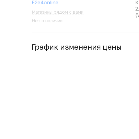
E2e4online
К
2
Магазины рядом с вами
(
Нет в наличии
График изменения цены