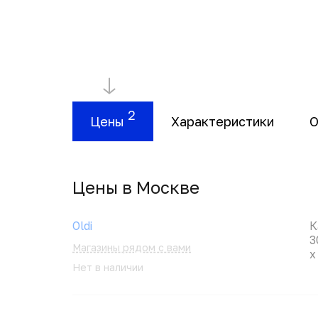
2
Цены
Характеристики
О
Цены в Москвe
Oldi
К
3
Магазины рядом с вами
x
Нет в наличии