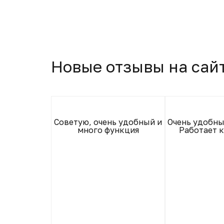
Новые отзывы на сай
давцу мужу
Советую, очень удобный и
Очень удобны
вилось.
много функция
Работает 