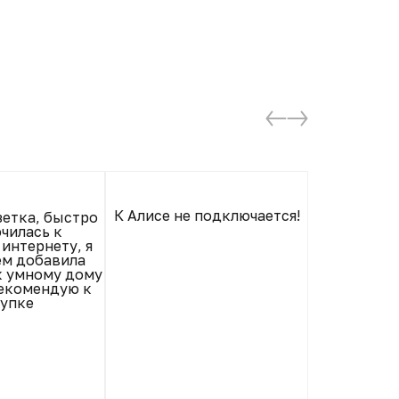
В
К Алисе не подключается!
зетка, быстро
чилась к
интернету, я
ем добавила
к умному дому
Рекомендую к
упке