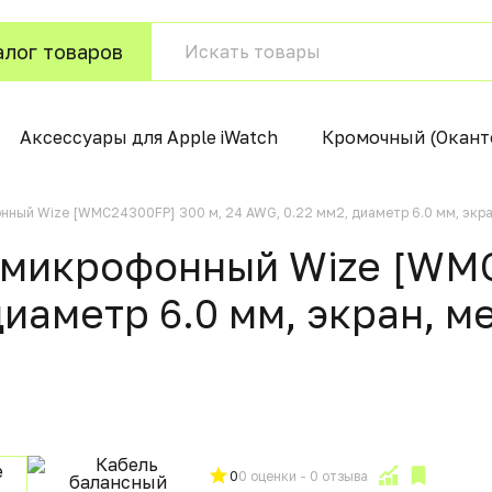
алог товаров
Аксессуары для Apple iWatch
Кромочный (Окант
ный Wize [WMC24300FP] 300 м, 24 AWG, 0.22 мм2, диаметр 6.0 мм, экран,
 микрофонный Wize [WMC
иаметр 6.0 мм, экран, ме
0
0 оценки - 0 отзыва