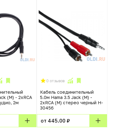
0 отзывов
0 отзывов
нительный
Кабель соединительный
Кабель соед
ack (M) - 2xRCA
5.0м Hama 3.5 Jack (M) -
1.5м Vention 
аудио, 2м
2xRCA (M) стерео черный H-
6.35 Jack (M
30456
от 323.00 
от 445.00 ₽