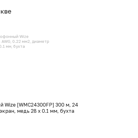
квe
рофонный Wize
 AWG, 0.22 мм2, диаметр
0.1 мм, бухта
 Wize [WMC24300FP] 300 м, 24
экран, медь 28 x 0.1 мм, бухта