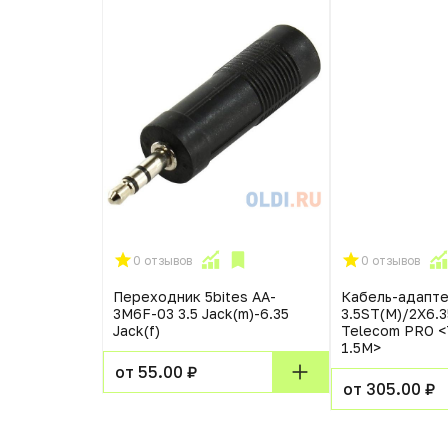
0 отзывов
0 отзывов
аудио Jack
Переходник 5bites AA-
Кабель-адапт
м
3M6F-03 3.5 Jack(m)-6.35
3.5ST(M)/2X6.3
Jack(f)
Telecom PRO <
1.5M>
от 55.00 ₽
от 305.00 ₽