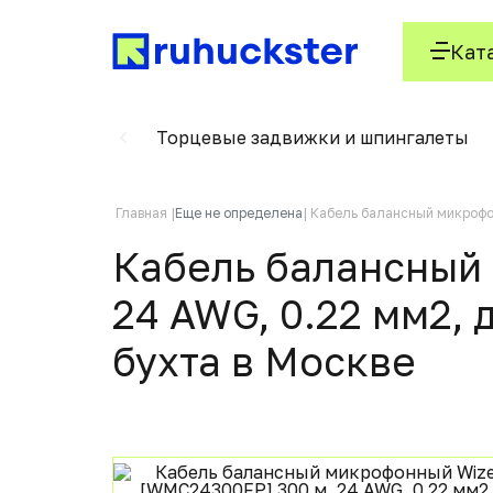
Кат
е фиксаторы
Торцевые задвижки и шпингалеты
Главная
Еще не определена
Кабель балансный микрофон
Кабель балансный
24 AWG, 0.22 мм2, д
бухта в Москвe