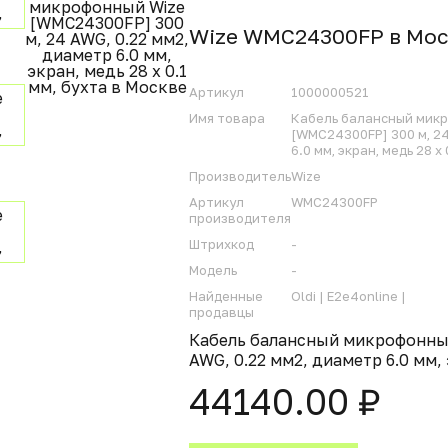
Wize WMC24300FP в Мос
Артикул
1000000521
Имя товара
Кабель балансный мик
[WMC24300FP] 300 м, 24
6.0 мм, экран, медь 28 x 
Производитель
Wize
Артикул
WMC24300FP
производителя
Штрихкод
-
Модель
-
Найденные
Oldi |
E2e4online |
продавцы
Кабель балансный микрофонный
AWG, 0.22 мм2, диаметр 6.0 мм, 
44140.00 ₽