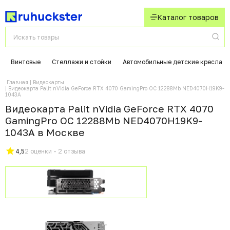
Каталог товаров
Винтовые
Стеллажи и стойки
Автомобильные детские кресла
Главная
Видеокарты
Видеокарта Palit nVidia GeForce RTX 4070 GamingPro OC 12288Mb NED4070H19K9-
1043A
Видеокарта Palit nVidia GeForce RTX 4070
GamingPro OC 12288Mb NED4070H19K9-
1043A в Москвe
4,5
2 оценки - 2 отзыва