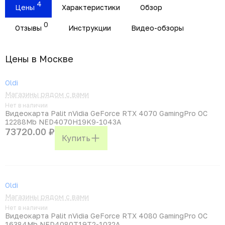
4
Цены
Характеристики
Обзор
0
Отзывы
Инструкции
Видео-обзоры
Цены в Москвe
Oldi
Магазины рядом с вами
Нет в наличии
Видеокарта Palit nVidia GeForce RTX 4070 GamingPro OC
12288Mb NED4070H19K9-1043A
73720.00 ₽
Купить
Oldi
Магазины рядом с вами
Нет в наличии
Видеокарта Palit nVidia GeForce RTX 4080 GamingPro OC
16384Mb NED4080T19T2-1032A