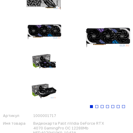
Артикул
1000001717
Имя товара
Видеокарта Palit nVidia GeForce RTX
4070 GamingPro OC 12288Mb
NED4070H19K9-1043A