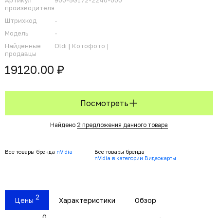
Артикул
900-5G172-2240-000
производителя
Штрихкод
-
Модель
-
Найденные
Oldi |
Котофото |
продавцы
19120.00 ₽
Посмотреть
Найдено
2 предложения данного товара
Все товары бренда
nVidia
Все товары бренда
nVidia в категории Видеокарты
2
Цены
Характеристики
Обзор
0