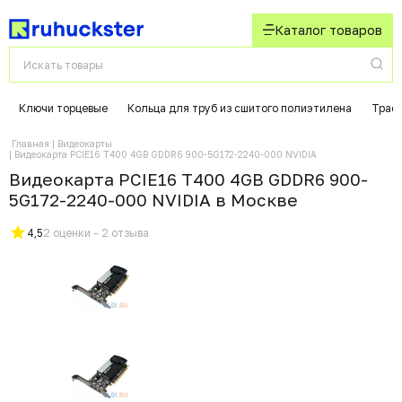
Каталог товаров
Ключи торцевые
Кольца для труб из сшитого полиэтилена
Траф
Главная
Видеокарты
Видеокарта PCIE16 T400 4GB GDDR6 900-5G172-2240-000 NVIDIA
Видеокарта PCIE16 T400 4GB GDDR6 900-
5G172-2240-000 NVIDIA в Москвe
4,5
2 оценки - 2 отзыва