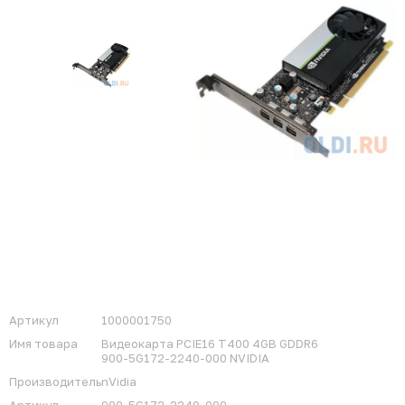
Артикул
1000001750
Имя товара
Видеокарта PCIE16 T400 4GB GDDR6
900-5G172-2240-000 NVIDIA
Производитель
nVidia