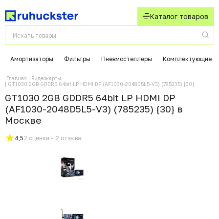
Каталог товаров
Амортизаторы
Фильтры
Пневмостеплеры
Комплектующие
Главная
Видеокарты
GT1030 2GB GDDR5 64bit LP HDMI DP (AF1030-2048D5L5-V3) (785235) {30}
GT1030 2GB GDDR5 64bit LP HDMI DP
(AF1030-2048D5L5-V3) (785235) {30} в
Москвe
4,5
2 оценки - 2 отзыва