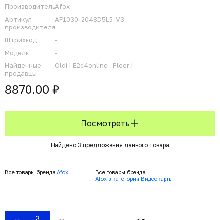
Производитель
Afox
Артикул
AF1030-2048D5L5-V3
производителя
Штрихкод
-
Модель
-
Найденные
Oldi |
E2e4online |
Pleer |
продавцы
8870.00 ₽
Посмотреть
Найдено
3 предложения данного товара
Все товары бренда
Afox
Все товары бренда
Afox в категории Видеокарты
3