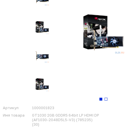
Артикул
1000001823
Имя товара
GT1030 2GB GDDR5 64bit LP HDMI DP
(AF1030-2048D5L5-V3) (785235)
{30}