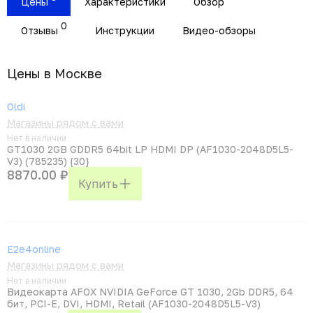
Цены
Характеристики
Обзор
0
Отзывы
Инструкции
Видео-обзоры
Цены в Москвe
Oldi
Магазины рядом с вами
Нет в наличии
GT1030 2GB GDDR5 64bit LP HDMI DP (AF1030-2048D5L5-
V3) (785235) {30}
8870.00 ₽
Купить
E2e4online
Магазины рядом с вами
Нет в наличии
Видеокарта AFOX NVIDIA GeForce GT 1030, 2Gb DDR5, 64
бит, PCI-E, DVI, HDMI, Retail (AF1030-2048D5L5-V3)