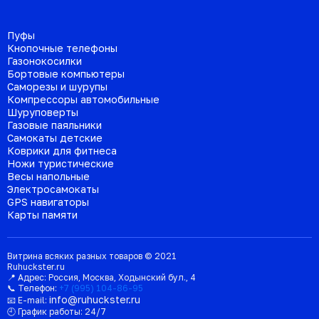
Пуфы
Кнопочные телефоны
Газонокосилки
Бортовые компьютеры
Саморезы и шурупы
Компрессоры автомобильные
Шуруповерты
Газовые паяльники
Самокаты детские
Коврики для фитнеса
Ножи туристические
Весы напольные
Электросамокаты
GPS навигаторы
Карты памяти
Витрина всяких разных товаров © 2021
Ruhuckster.ru
📍 Адрес:
Россия
,
Москва
,
Ходынский бул., 4
📞 Телефон:
+7 (995) 104-86-95
info@ruhuckster.ru
📧 E-mail:
🕘 График работы:
24/7