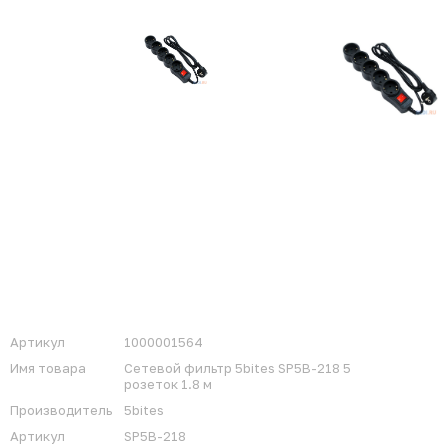
Артикул
1000001564
Имя товара
Сетевой фильтр 5bites SP5B-218 5
розеток 1.8 м
Производитель
5bites
Артикул
SP5B-218