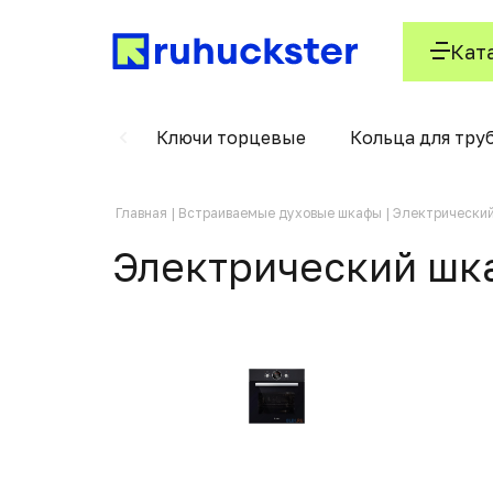
Кат
олодильники
Ключи торцевые
Кольца для тру
Главная
Встраиваемые духовые шкафы
Электрический
Электрический шка