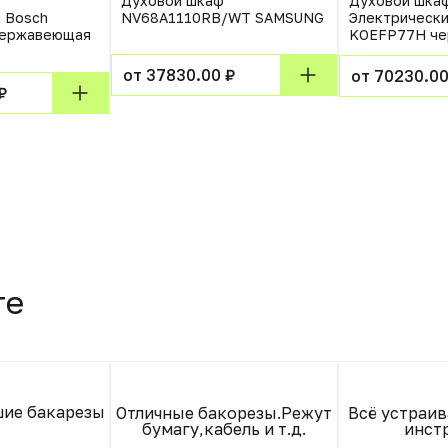
Духовой шкаф
Духовой шка
 Bosch
NV68A1110RB/WT SAMSUNG
Электрический
нержавеющая
KOEFP77H че
от 37830.00 ₽
от 70230.00
₽
те
шие бакарезы
Отличные бакорезы.Режут
Всё устраив
бумагу,кабель и т.д.
инст