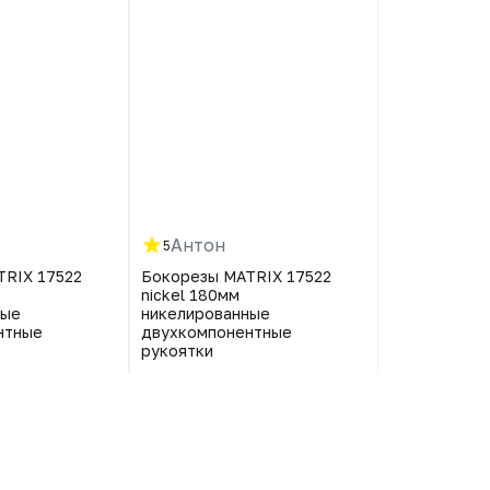
Антон
Артём
5
5
TRIX 17522
Бокорезы MATRIX 17522
Бокорезы M
nickel 180мм
nickel 180мм
ные
никелированные
никелирова
нтные
двухкомпонентные
двухкомпон
рукоятки
рукоятки