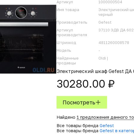
Артикул
1000000504
Имя товара
Электрический шк
черный
Производитель
Gefest
Артикул
37110 ЭДВ ДА 602
производителя
Штрихкод
4811260008578
Модель
-
Найденные
Oldi |
продавцы
Электрический шкаф Gefest ДА 
30280.00 ₽
Посмотреть
Найдено
1 предложения данного т
Все товары бренда
Gefest
Все товары бренда
Gefest в катег