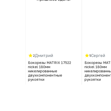
Дмитрий
Сергей
2
5
ИБРТЕХ
Бокорезы MATRIX 17522
Бокорезы MAT
рованные
nickel 180мм
nickel 180мм
понентные
никелированные
никелированн
двухкомпонентные
двухкомпонен
рукоятки
рукоятки