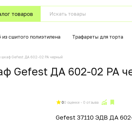
алог товаров
б из сшитого полиэтилена
Трафареты для торта
 шкаф Gefest ДА 602-02 РА черный
ф Gefest ДА 602-02 РА 
0
0 оценки - 0 отзыва
Gefest 37110 ЭДВ ДА 602