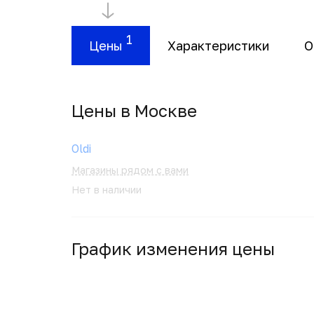
1
Цены
Характеристики
О
Цены в Москвe
Oldi
Магазины рядом с вами
Нет в наличии
График изменения цены