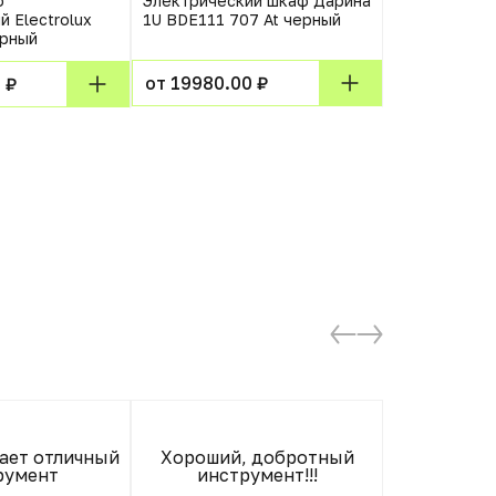
ф
Электрический шкаф Дарина
Электричес
 Electrolux
1U BDE111 707 At черный
Gorenje BO6
рный
черный
от 19980.00 ₽
 ₽
от 26189.0
Ну прос
ает отличный
Хороший, добротный
румент
инструмент!!!