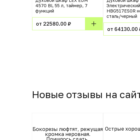
Духовой шкаф LEX EDM
Духовой шкаф
Bosch
4570 BL 55 л, таймер, 7
Электрический
ный
функций
HBG517ES0R 
сталь/черный
от 22580.00 ₽
от 64130.00 
Новые отзывы на сай
Острые хоро
нструмент
Бокорезы люфтят, режущая
боты
кромка неровная.
Пришлось сдать.