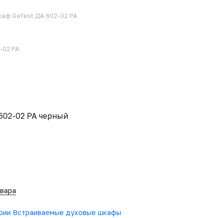
аф Gefest ДА 602-02 РА
-02 РА
602-02 РА черный
овара
ории Встраиваемые духовые шкафы