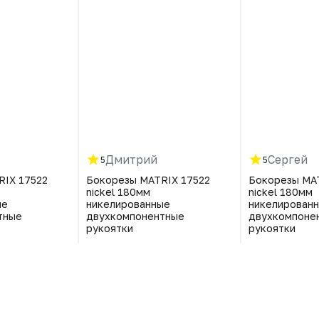
Дмитрий
Сергей
5
5
RIX 17522
Бокорезы MATRIX 17522
Бокорезы MA
nickel 180мм
nickel 180мм
ые
никелированные
никелирован
тные
двухкомпонентные
двухкомпоне
рукоятки
рукоятки