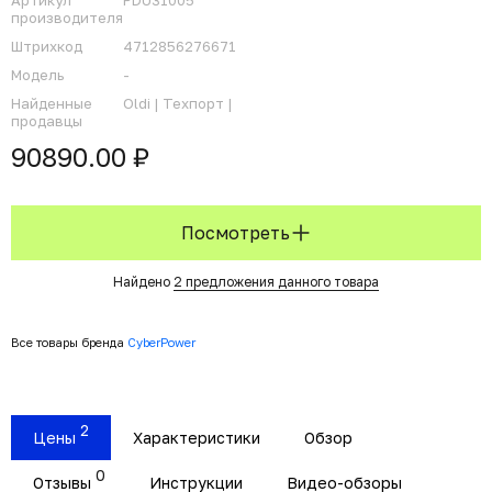
Артикул
PDU31005
производителя
Штрихкод
4712856276671
Модель
-
Найденные
Oldi |
Техпорт |
продавцы
90890.00 ₽
Посмотреть
Найдено
2 предложения данного товара
Все товары бренда
CyberPower
2
Цены
Характеристики
Обзор
0
Отзывы
Инструкции
Видео-обзоры