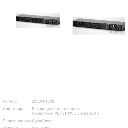
Артикул
1000001532
Имя товара
Распределитель питания
CyberPower PDU31005 8 розеток 3 м
Производитель
CyberPower