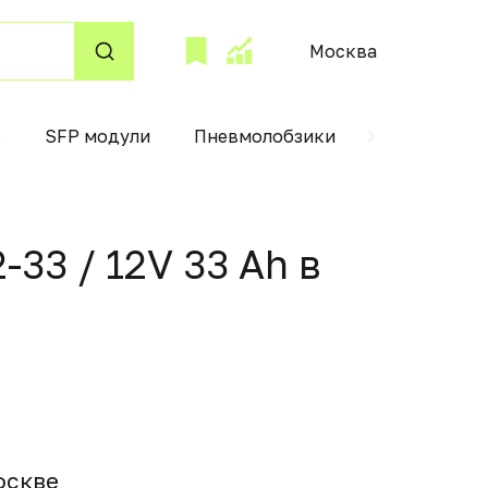
Москва
в
SFP модули
Пневмолобзики
Фритюрниц
-33 / 12V 33 Ah в
осквe