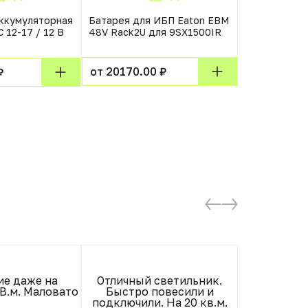
ккумуляторная
Батарея для ИБП Eaton EBM
Аккумулятор
 12-17 / 12 В
48V Rack2U для 9SX1500IR
Asterion (De
12В/40Ач кл
(198х166х1
14кг Срок сл
от 20170.00 ₽
₽
от 5840.00
е даже на
Отличный светильник.
Всё работае
В.м. Маловато
Быстро повесили и
подключает
подключили. На 20 кв.м.
брали и