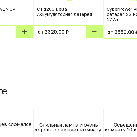
SVEN SV
CT 1209 Delta
CyberPower А
Аккумуляторная батарея
батарея SS RС
17 Ач
от 2320.00 ₽
от 3550.00 
те
цев сломался
Стильная лампа и очень
Освещени
хорошо освещает комнату.
комнату 10 к