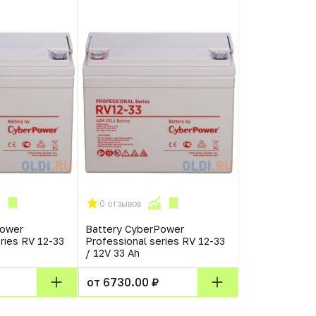
0 отзывов
Power
Battery CyberPower
ries RV 12-33
Professional series RV 12-33
/ 12V 33 Ah
от 6730.00 ₽