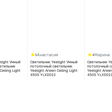
Анастасия
Марина
5
4
light Умный
Светильник Yeelight Умный
Светильник Ye
етильник
потолочный светильник
потолочный с
Ceiling Light
Yeelight Arwen Ceiling Light
Yeelight Arwen
450S YLXD013
450S YLXD01