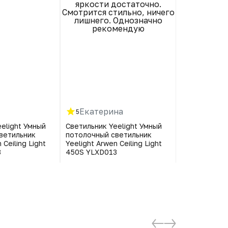
яркости достаточно.
работал
Смотрится стильно, ничего
лишнего. Однозначно
рекомендую
Екатерина
Наталь
5
3
elight Умный
Светильник Yeelight Умный
Светильник Y
ветильник
потолочный светильник
потолочный 
 Ceiling Light
Yeelight Arwen Ceiling Light
Yeelight Arwe
3
450S YLXD013
450S YLXD0