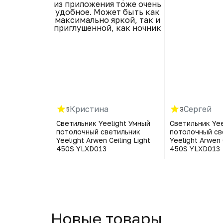
из приложения тоже очень
удобное. Может быть как
максимально яркой, так и
приглушенной, как ночник
Кристина
Сергей
5
3
рижки волос
Светильник Yeelight Умный
Светильник Yee
B60-K520
потолочный светильник
потолочный св
Yeelight Arwen Ceiling Light
Yeelight Arwen 
450S YLXD013
450S YLXD013
Новые товары