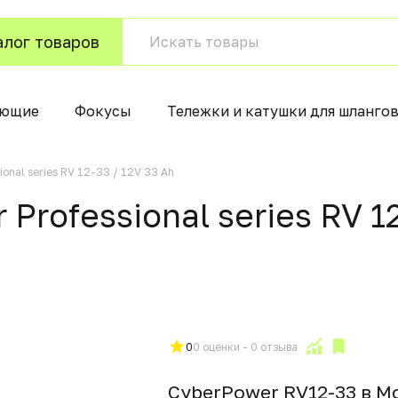
алог товаров
ующие
Фокусы
Тележки и катушки для шланго
onal series RV 12-33 / 12V 33 Ah
Professional series RV 12
0
0 оценки - 0 отзыва
CyberPower RV12-33 в М