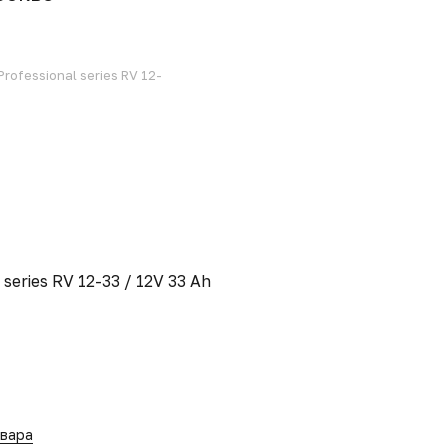
rofessional series RV 12-
series RV 12-33 / 12V 33 Ah
овара