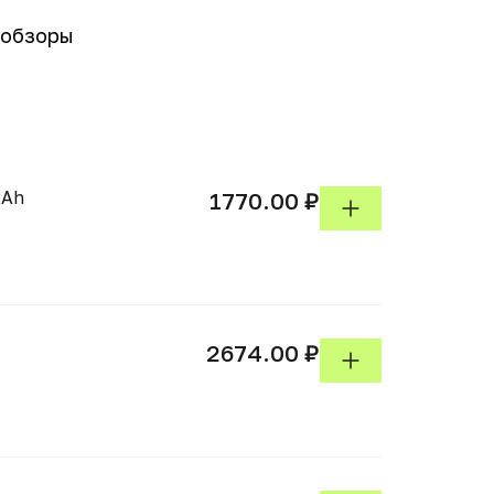
-обзоры
2Ah
1770.00 ₽
2674.00 ₽