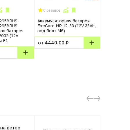
0 отзывов
0 отзывов
82958RUS
Аккумуляторная батарея
Батарея AP
82958RUS
ExeGate HR 12-33 (12V 33Ah,
Replacement
ая батарея
под болт М6)
Cartridge 113
2032 (12V
ы F1
от 4440.00 ₽
от 12230.0
Все 
на ветер