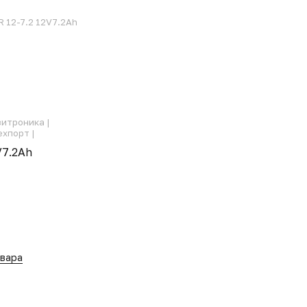
R 12-7.2 12V7.2Ah
итроника |
ехпорт |
V7.2Ah
овара