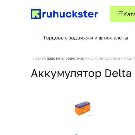
Кат
е фиксаторы
Торцевые задвижки и шпингалеты
Главная
Еще не определена
Аккумулятор Delta HR 12-7
Аккумулятор Delta 