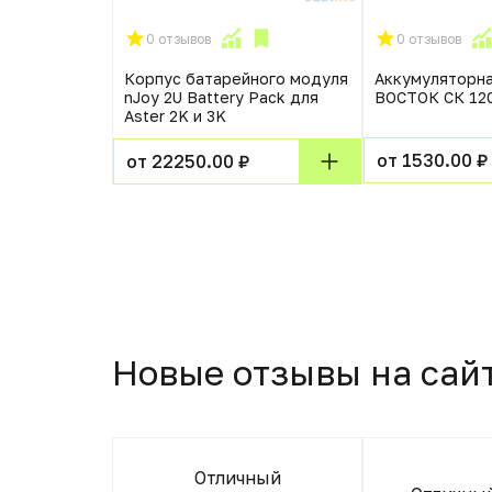
0 отзывов
0 отзывов
ttery HR 9-6
Корпус батарейного модуля
Аккумуляторна
nJoy 2U Battery Pack для
ВОСТОК СК 12
Aster 2K и 3K
от 1530.00 ₽
от 22250.00 ₽
Новые отзывы на сай
Отличный
товар .