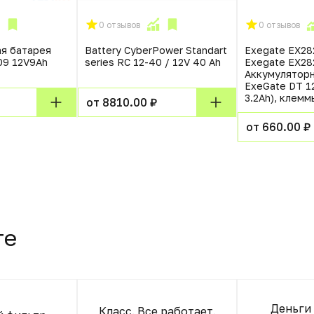
0 отзывов
0 отзывов
я батарея
Battery CyberPower Standart
Exegate EX2
09 12V9Ah
series RC 12-40 / 12V 40 Ah
Exegate EX2
Аккумуляторн
ExeGate DT 1
3.2Ah), клемм
от 8810.00 ₽
от 660.00 ₽
те
Деньги 
Класс. Все работает.