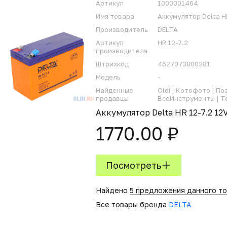
Артикул
1000001464
Имя товара
Аккумулятор Delta H
Производитель
DELTA
Артикул
HR 12-7.2
производителя
Штрихкод
4627073800281
Модель
-
Найденные
Oldi |
Котофото |
Поз
продавцы
ВсеИнструменты |
Т
Аккумулятор Delta HR 12-7.2 12
1770.00 ₽
Посмотреть
Найдено
5 предложения данного т
Все товары бренда
DELTA