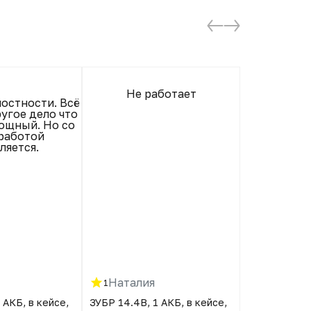
Не работает
остности. Всё
Целый, раб
угое дело что
качеств
ощный. Но со
быстрая
работой
хороша
ляется.
Наталия
Юлия
1
5
 АКБ, в кейсе,
ЗУБР 14.4В, 1 АКБ, в кейсе,
ЗУБР 14.4В, 