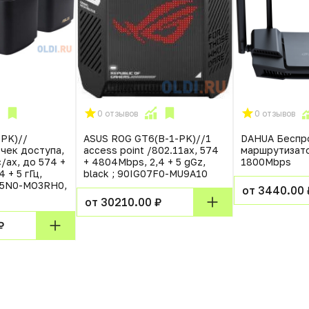
0 отзывов
0 отзывов
-PK)//
ASUS ROG GT6(B-1-PK)//1
DAHUA Беспр
очек доступа,
access point /802.11ax, 574
маршрутизат
/ax, до 574 +
+ 4804Mbps, 2,4 + 5 gGz,
1800Mbps
 + 5 гГц,
black ; 90IG07F0-MU9A10
05N0-MO3RH0,
от 3440.00 
от 30210.00 ₽
₽