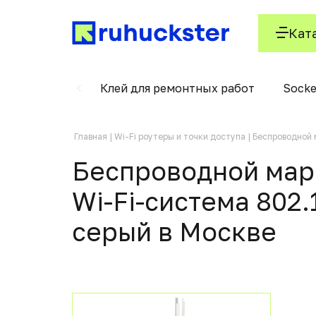
Кат
ни, текстиля
Клей для ремонтных работ
Socke
Главная
Wi-Fi роутеры и точки доступа
Беспроводной 
Беспроводной марш
Wi-Fi-система 802.
серый в Москвe