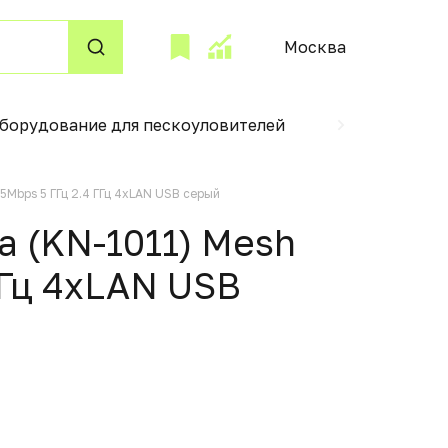
Москва
борудование для пескоуловителей
Блоки аварийн
Mbps 5 ГГц 2.4 ГГц 4xLAN USB серый
 (KN-1011) Mesh
ГГц 4xLAN USB