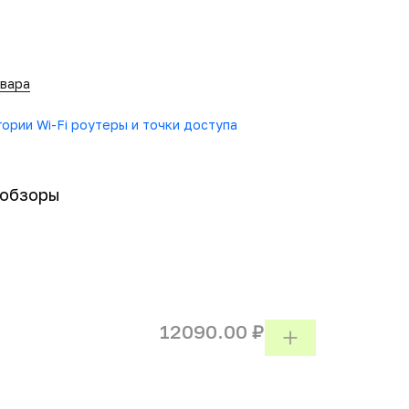
овара
гории Wi-Fi роутеры и точки доступа
-обзоры
12090.00 ₽