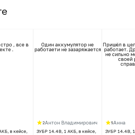
те
стро , все в
Один аккумулятор не
Пришёл в цел
екте .
работаети не зазаряжается
работает. Др
не сильно м
своей 
справ
Антон Владимирович
Анна
2
5
АКБ, в кейсе,
ЗУБР 14.4В, 1 АКБ, в кейсе,
ЗУБР 14.4В, 1