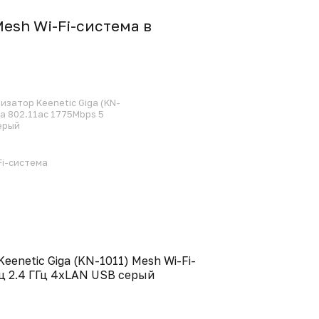
Mesh Wi-Fi-система в
затор Keenetic Giga (KN-
ма 802.11aс 1775Mbps 5
серый
Fi-система
netic Giga (KN-1011) Mesh Wi-Fi-
Гц 2.4 ГГц 4xLAN USB серый