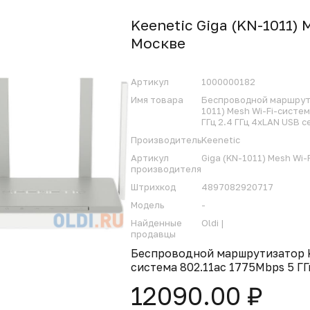
Keenetic Giga (KN-1011) 
Москвe
Артикул
1000000182
Имя товара
Беспроводной маршрути
1011) Mesh Wi-Fi-систе
ГГц 2.4 ГГц 4xLAN USB 
Производитель
Keenetic
Артикул
Giga (KN-1011) Mesh Wi-
производителя
Штрихкод
4897082920717
Модель
-
Найденные
Oldi |
продавцы
Беспроводной маршрутизатор Kee
система 802.11aс 1775Mbps 5 Г
12090.00 ₽