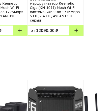
 Keenetic
маршрутизатор Keenetic
 Mesh Wi-Fi-
Giga (KN-1011) Mesh Wi-Fi-
1aс 1775Mbps
система 802.11aс 1775Mbps
4xLAN USB
5 ГГц 2.4 ГГц 4xLAN USB
серый
₽
от 12090.00 ₽