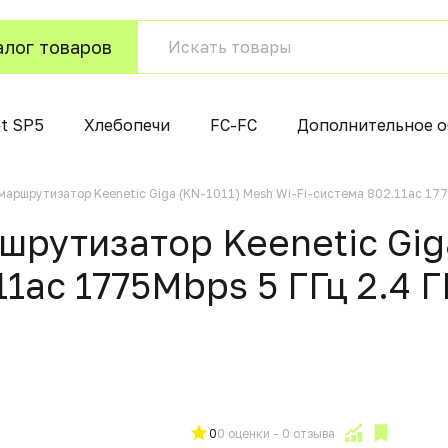
алог товаров
t SP5
Хлебопечи
FC-FC
Дополнительное о
маршрутизатор Keenetic Giga (KN-1011) Mesh Wi-Fi-система 802.11aс 1775
рутизатор Keenetic Giga
11aс 1775Mbps 5 ГГц 2.4 
0
0 оценки - 0 отзыва