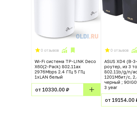
0 отзывов
0 отзывов
HPE Aruba
Wi-Fi система TP-LINK Deco
ASUS XD4 (B-3
 Outdoor AP
X60(2-Pack) 802.11ax
роутер, из 3 т
0/1000BASE-
2976Mbps 2.4 ГГц 5 ГГц
802.11b/g/n/ac
1xLAN белый
1201Мбит/c, 2,4
черный ; 90IG
3 year
от 10330.00 ₽
от 19154.00 