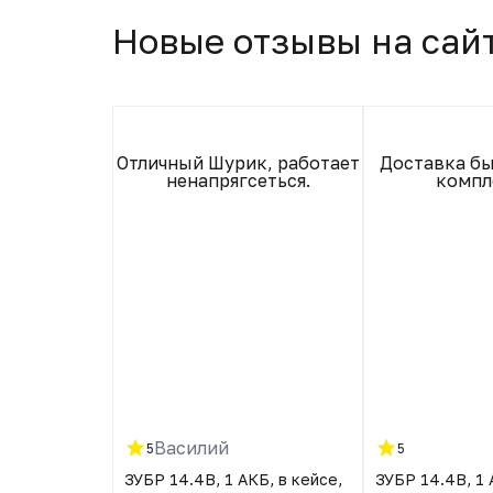
Новые отзывы на сай
ты и джерки
Отличный Шурик, работает
Доставка бы
! Дальше -
ненапрягсеться.
компл
!!)))
Василий
5
5
тов и
ЗУБР 14.4В, 1 АКБ, в кейсе,
ЗУБР 14.4В, 1 