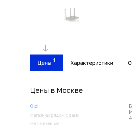
1
Цены
Характеристики
О
Цены в Москвe
Oldi
Б
M
Магазины рядом с вами
4
Нет в наличии