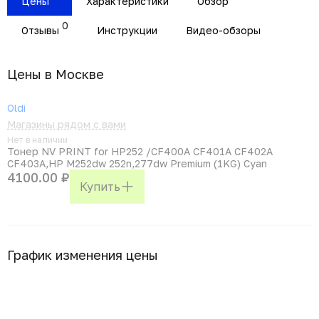
Цены
Характеристики
Обзор
0
Отзывы
Инструкции
Видео-обзоры
Цены в Москвe
Oldi
Магазины рядом с вами
Нет в наличии
Тонер NV PRINT for HP252 /CF400A CF401A CF402A
CF403A,HP M252dw 252n,277dw Premium (1KG) Cyan
4100.00 ₽
Купить
График изменения цены