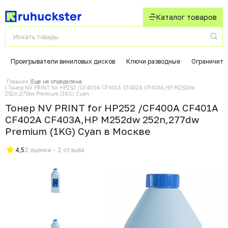
Каталог товаров
Проигрыватели виниловых дисков
Ключи разводные
Ограничите
Главная
Еще не определена
Тонер NV PRINT for HP252 /CF400A CF401A CF402A CF403A,HP M252dw
252n,277dw Premium (1KG) Cyan
Тонер NV PRINT for HP252 /CF400A CF401A
CF402A CF403A,HP M252dw 252n,277dw
Premium (1KG) Cyan в Москвe
4,5
2 оценки - 2 отзыва