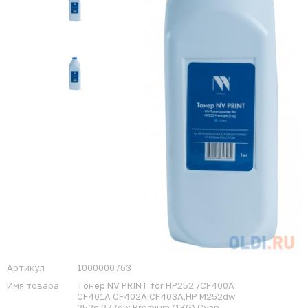
Артикул
1000000763
Имя товара
Тонер NV PRINT for HP252 /CF400A
CF401A CF402A CF403A,HP M252dw
252n,277dw Premium (1KG) Cyan