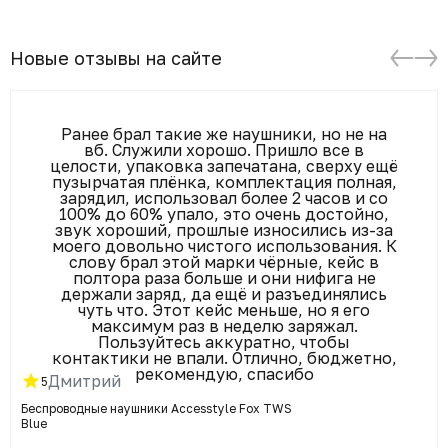
Новые отзывы на сайте
Ранее брал такие же наушники, но не на
вб. Служили хорошо. Пришло все в
целости, упаковка запечатана, сверху ещё
пузырчатая плёнка, комплектация полная,
зарядил, использовал более 2 часов и со
100% до 60% упало, это очень достойно,
звук хороший, прошлые износились из-за
моего довольно чистого использования. К
слову брал этой марки чёрные, кейс в
полтора раза больше и они нифига не
держали заряд, да ещё и разъединялись
чуть что. Этот кейс меньше, но я его
максимум раз в неделю заряжал.
Пользуйтесь аккуратно, чтобы
контактики не впали. Отлично, бюджетно,
рекомендую, спасибо
Дмитрий
5
Беспроводные наушники Accesstyle Fox TWS
Blue