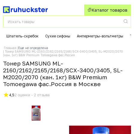
Каталог товаров
Шпатель-скребок
Сухие сифоны
Амперметры-вольтметры
Т
Главная
Еще не определена
Тонер SAMSUNG ML-2160/2162/2165/2168/SCX-3400/3405, SL-M2020/2070
(кан. 1кг) B&W Premium Tomoegawa фас.Россия
Тонер SAMSUNG ML-
2160/2162/2165/2168/SCX-3400/3405, SL-
M2020/2070 (кан. 1кг) B&W Premium
Tomoegawa фас.Россия в Москвe
4,5
2 оценки - 2 отзыва