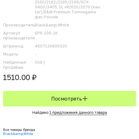
2160/2162/2165/2168/SCX-
3400/3405, SL-M2020/2070 (кан.
1кг) B&W Premium Tomoegawa
фас.Россия
Производитель
Black&amp;White
Артикул
SPR-109-1K
производителя
Штрихкод
4607139805320
Модель
-
Найденные
Oldi |
продавцы
1510.00 ₽
Посмотреть
Найдено
1 предложения данного товара
Все товары бренда
Black&amp;White