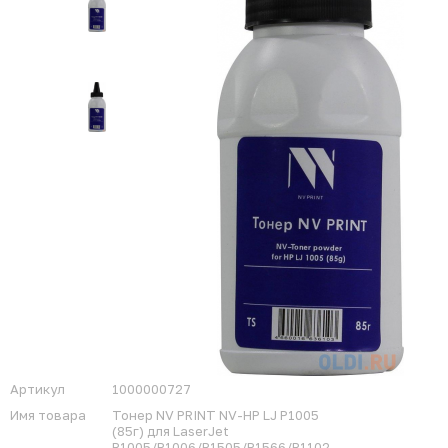
Артикул
1000000727
Имя товара
Тонер NV PRINT NV-HP LJ P1005
(85г) для LaserJet
P1005/P1006/P1505/P1566/P1102