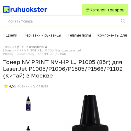
Каталог товаров
Дрели
Перчатки и рукавицы
Теплые полы
Компоненты для с
Главная
Еще не определена
Тонер NV PRINT NV-HP LJ P1005 (85г) для LaserJet
P1005/P1006/P1505/P1566/P1102 (Китай)
Тонер NV PRINT NV-HP LJ P1005 (85г) для
LaserJet P1005/P1006/P1505/P1566/P1102
(Китай) в Москвe
4,5
2 оценки - 2 отзыва