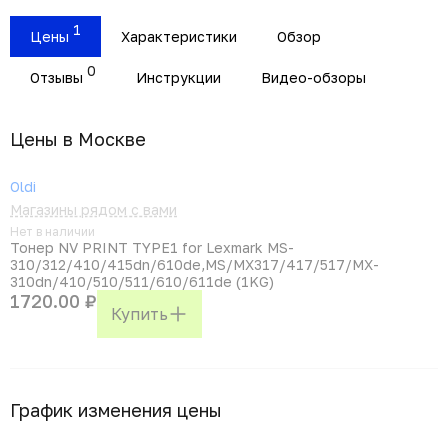
1
Цены
Характеристики
Обзор
0
Отзывы
Инструкции
Видео-обзоры
Цены в Москвe
Oldi
Магазины рядом с вами
Нет в наличии
Тонер NV PRINT TYPE1 for Lexmark MS-
310/312/410/415dn/610de,MS/MX317/417/517/MX-
310dn/410/510/511/610/611de (1KG)
1720.00 ₽
Купить
График изменения цены