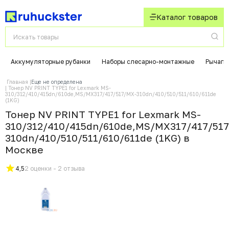
Каталог товаров
Аккумуляторные рубанки
Наборы слесарно-монтажные
Рычаги
Главная
Еще не определена
Тонер NV PRINT TYPE1 for Lexmark MS-
310/312/410/415dn/610de,MS/MX317/417/517/MX-310dn/410/510/511/610/611de
(1KG)
Тонер NV PRINT TYPE1 for Lexmark MS-
310/312/410/415dn/610de,MS/MX317/417/51
310dn/410/510/511/610/611de (1KG) в
Москвe
4,5
2 оценки - 2 отзыва