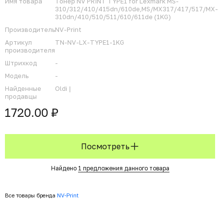
Имя товара
Тонер NV PRINT TYPE1 for Lexmark MS-
310/312/410/415dn/610de,MS/MX317/417/517/MX-
310dn/410/510/511/610/611de (1KG)
Производитель
NV-Print
Артикул
TN-NV-LX-TYPE1-1KG
производителя
Штрихкод
-
Модель
-
Найденные
Oldi |
продавцы
1720.00 ₽
Посмотреть
Найдено
1 предложения данного товара
Все товары бренда
NV-Print