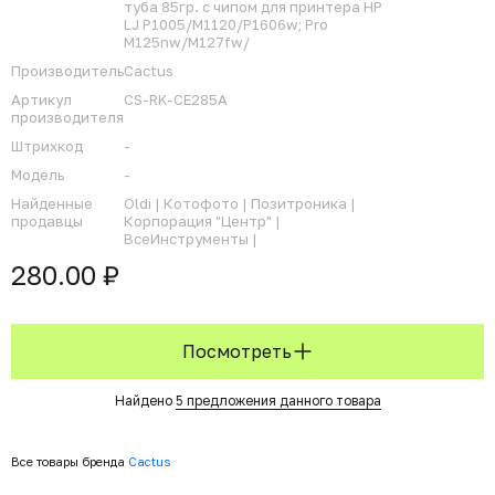
туба 85гр. с чипом для принтера HP
LJ P1005/M1120/P1606w; Pro
M125nw/M127fw/
Производитель
Cactus
Артикул
CS-RK-CE285A
производителя
Штрихкод
-
Модель
-
Найденные
Oldi |
Котофото |
Позитроника |
продавцы
Корпорация "Центр" |
ВсеИнструменты |
280.00 ₽
Посмотреть
Найдено
5 предложения данного товара
Все товары бренда
Cactus