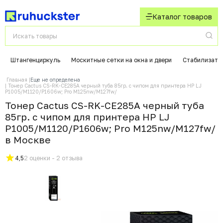
Каталог товаров
Штангенциркуль
Москитные сетки на окна и двери
Стабилизато
Главная
Еще не определена
Тонер Cactus CS-RK-CE285A черный туба 85гр. с чипом для принтера HP LJ
P1005/M1120/P1606w; Pro M125nw/M127fw/
Тонер Cactus CS-RK-CE285A черный туба
85гр. с чипом для принтера HP LJ
P1005/M1120/P1606w; Pro M125nw/M127fw/
в Москвe
4,5
2 оценки - 2 отзыва