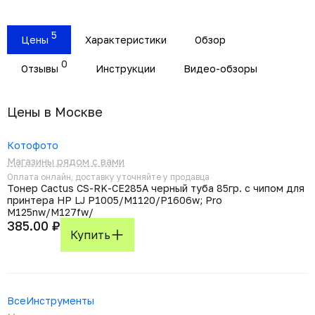
5
Цены
Характеристики
Обзор
0
Отзывы
Инструкции
Видео-обзоры
Цены в Москвe
Котофото
Магазины рядом с вами
Оплата онлайн, доставку уточняйте у продавца
Тонер Cactus CS-RK-CE285A черный туба 85гр. с чипом для
принтера HP LJ P1005/M1120/P1606w; Pro
M125nw/M127fw/
385.00 ₽
Купить
ВсеИнструменты