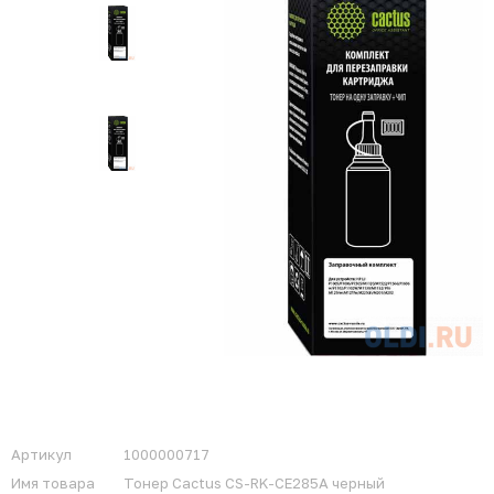
Артикул
1000000717
Имя товара
Тонер Cactus CS-RK-CE285A черный