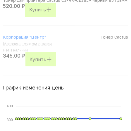
Тонер для принтера Cactus CS-RK-CE285A черный 85 грамм
520.00 ₽
Купить
Корпорация "Центр"
Тонер Cactus
Магазины рядом с вами
Нет в наличии
345.00 ₽
Купить
График изменения цены
400
300