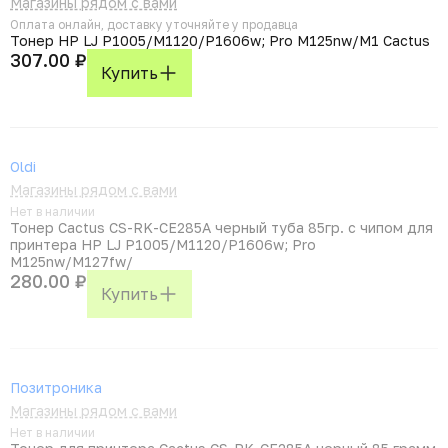
Магазины рядом с вами
Оплата онлайн, доставку уточняйте у продавца
Тонер HP LJ P1005/M1120/P1606w; Pro M125nw/M1 Cactus
307.00 ₽
Купить
Oldi
Магазины рядом с вами
Нет в наличии
Тонер Cactus CS-RK-CE285A черный туба 85гр. с чипом для
принтера HP LJ P1005/M1120/P1606w; Pro
M125nw/M127fw/
280.00 ₽
Купить
Позитроника
Магазины рядом с вами
Нет в наличии