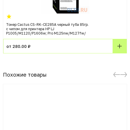
Тонер Cactus CS-RK-CE285A черный туба 85гр.
с чипом для принтера HP LJ
P1005/M1120/P1606w; Pro M125nw/M127fw/
от 280.00 ₽
Похожие товары