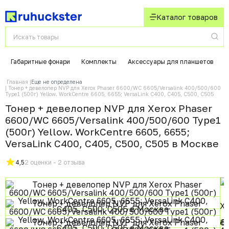
Каталог товаров
Габаритные фонари
Комплекты
Аксессуары для планшетов
К
Главная
Еще не определена
Тонер + девелопер NVP для Xerox Phaser 6600/WC 6605/Versalink 400/500/600
Type1 (500г) Yellow. WorkCentre 6605, 6655; VersaLink C400, C405, C500, С505
Тонер + девелопер NVP для Xerox Phaser
6600/WC 6605/Versalink 400/500/600 Type1
(500г) Yellow. WorkCentre 6605, 6655;
VersaLink C400, C405, C500, С505 в Москвe
4,5
2 оценки - 2 отзыва