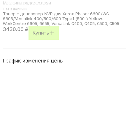
Магазины рядом с вами
Нет в наличии
Тонер + девелопер NVP для Xerox Phaser 6600/WC
6605/Versalink 400/500/600 Type1 (500г) Yellow.
WorkCentre 6605, 6655; VersaLink C400, C405, C500, С505
3430.00 ₽
Купить
График изменения цены