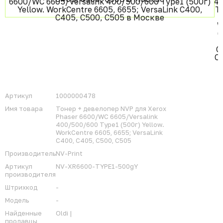
Артикул
1000000478
Имя товара
Тонер + девелопер NVP для Xerox
Phaser 6600/WC 6605/Versalink
400/500/600 Type1 (500г) Yellow.
WorkCentre 6605, 6655; VersaLink
C400, C405, C500, С505
Производитель
NV-Print
Артикул
NV-XR6600-TYPE1-500gY
производителя
Штрихкод
-
Модель
-
Найденные
Oldi |
продавцы