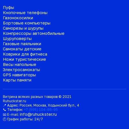
Пуфы
Кнопочные телефоны
Газонокосилки
Бортовые компьютеры
Саморезы и шурупы
Компрессоры автомобильные
Шуруповерты
Газовые паяльники
Самокаты детские
Коврики для фитнеса
Ножи туристические
Весы напольные
Электросамокаты
GPS навигаторы
Карты памяти
Витрина всяких разных товаров © 2021
Ruhuckster.ru
📍 Адрес:
Россия
,
Москва
,
Ходынский бул., 4
📞 Телефон:
+7 (995) 104-86-95
info@ruhuckster.ru
📧 E-mail:
🕘 График работы:
24/7