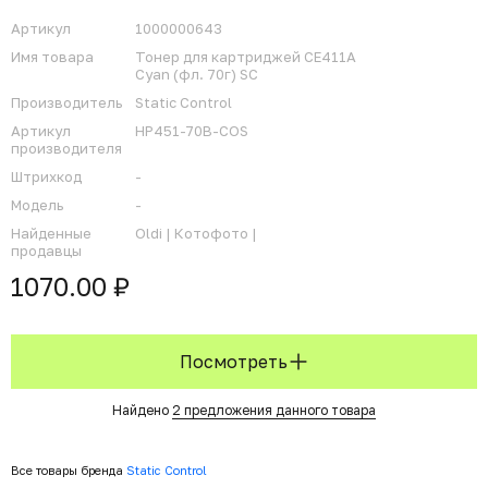
Артикул
1000000643
Имя товара
Тонер для картриджей CE411A
Cyan (фл. 70г) SC
Производитель
Static Control
Артикул
HP451-70B-COS
производителя
Штрихкод
-
Модель
-
Найденные
Oldi |
Котофото |
продавцы
1070.00 ₽
Посмотреть
Найдено
2 предложения данного товара
Все товары бренда
Static Control