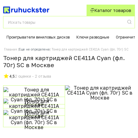
Каталог товаров
Проигрыватели виниловых дисков
Ключи разводные
Ограничите
Главная
Еще не определена
Тонер для картриджей CE411A Cyan (фл. 70г) SC
Тонер для картриджей CE411A Cyan (фл.
70г) SC в Москвe
4,5
2 оценки - 2 отзыва