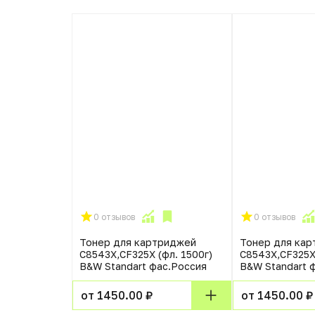
0 отзывов
0 отзывов
Тонер для картриджей
Тонер для ка
C8543X,CF325X (фл. 1500г)
C8543X,CF325X 
B&W Standart фас.Россия
B&W Standart 
от 1450.00 ₽
от 1450.00 ₽