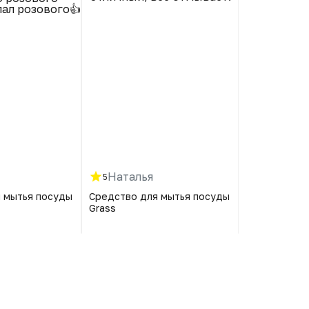
ал розового👍
вымыла с
после
Наталья
Светла
5
5
 мытья посуды
Средство для мытья посуды
Средство дл
Grass
Grass