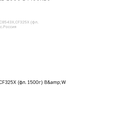
C8543X,CF325X (фл.
с.Россия
CF325X (фл. 1500г) B&amp;W