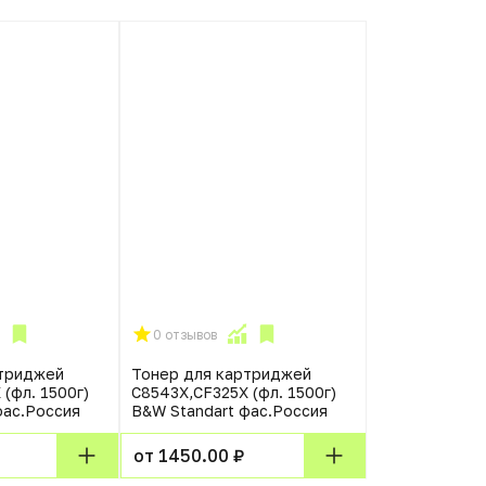
0 отзывов
ртриджей
Тонер для картриджей
(фл. 1500г)
C8543X,CF325X (фл. 1500г)
фас.Россия
B&W Standart фас.Россия
от 1450.00 ₽