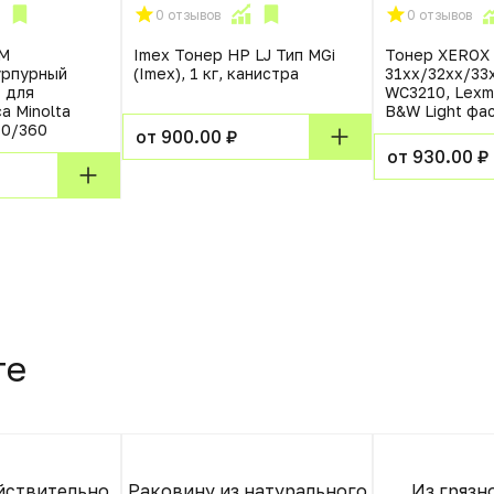
0 отзывов
0 отзывов
5M
Imex Тонер HP LJ Тип MGi
Тонер XEROX 
урпурный
(Imex), 1 кг, канистра
31xx/32xx/33
. для
WC3210, Lexma
a Minolta
B&W Light фа
80/360
от 900.00 ₽
от 930.00 ₽
те
йствительно
Раковину из натурального
Из грязн