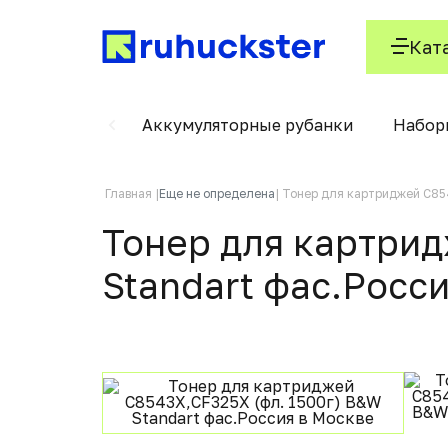
Кат
ского кабеля
Аккумуляторные рубанки
Набор
Главная
Еще не определена
Тонер для картриджей C854
Тонер для картрид
Standart фас.Росс