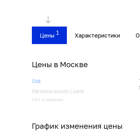
1
Цены
Характеристики
О
Цены в Москвe
Oldi
Магазины рядом с вами
Нет в наличии
График изменения цены