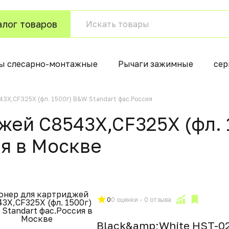
алог товаров
ы слесарно-монтажные
Рычаги зажимные
сер
3X,CF325X (фл. 1500г) B&W Standart фас.Россия
жей C8543X,CF325X (фл.
ия в Москвe
0
0 оценки - 0 отзыва
Black&amp;White HST-02