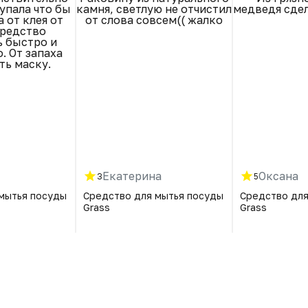
упала что бы
камня, светлую не отчистил
медведя сдел
 от клея от
от слова совсем(( жалко
Средство
ь быстро и
. От запаха
ть маску.
Екатерина
Оксана
3
5
мытья посуды
Средство для мытья посуды
Средство для
Grass
Grass