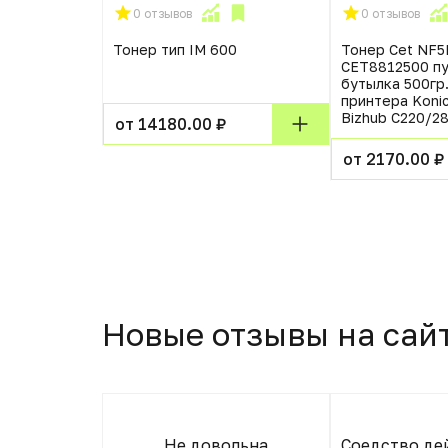
0 отзывов
0 отзывов
era TK-
Тонер тип IM 600
Тонер Cet NF
5526 Yellow
CET8812500 п
W Premium
бутылка 500гр
принтера Konic
Bizhub C220/2
от 14180.00 ₽
от 2170.00 ₽
Новые отзывы на сай
ришла в
Не довольна
Соедство де