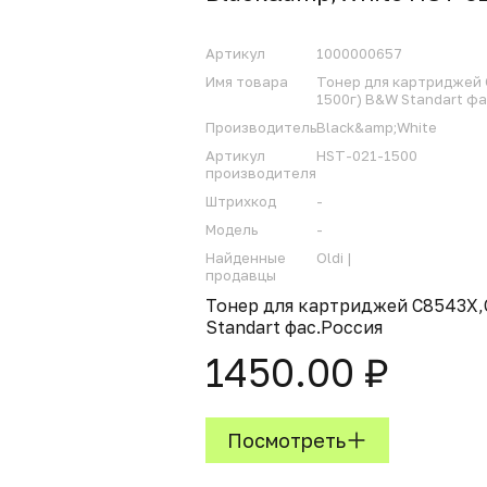
Артикул
1000000657
Имя товара
Тонер для картриджей 
1500г) B&W Standart фа
Производитель
Black&amp;White
Артикул
HST-021-1500
производителя
Штрихкод
-
Модель
-
Найденные
Oldi |
продавцы
Тонер для картриджей C8543X,
Standart фас.Россия
1450.00 ₽
Посмотреть