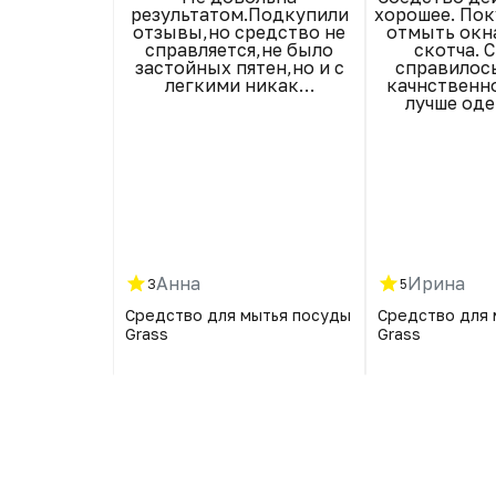
аковке,без
результатом.Подкупили
хорошее. Пок
овреждений.
отзывы,но средство не
отмыть окна
простая и
справляется,не было
скотча. 
тает в меру
застойных пятен,но и с
справилос
чень хорошо.
легкими никак…
качнственно
вания сразу
лучше оде
 LED,хотя
же вполне
ает плитуи
верхность
пкой очень
ен.
расович
Анна
Ирина
3
5
ка OASIS
Средство для мытья посуды
Средство для 
Grass
Grass