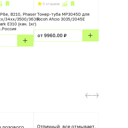
0 отзывов
0 отзывов
P8e, B210, Phaser
Тонер-туба МР3045D для
Тонер Toshi
xx/34xx/3500/3600,
Ricoh Aficio 3035/2045E
12000стр Ч
rk E310 (кан. 1кг)
с.Россия
от 9960.00 ₽
от 3500.00
Отличный, все отмывает.
о розового
Хорошее с