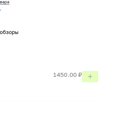
овара
e
-обзоры
1450.00 ₽