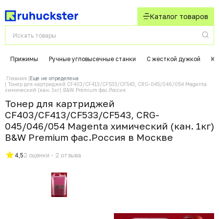
Каталог товаров
Прижимы
Ручные угловысечные станки
С жесткой дужкой
Ко
Главная
Еще не определена
Тонер для картриджей CF403/CF413/CF533/CF543, CRG-045/046/054 Magenta
химический (кан. 1кг) B&W Premium фас.Россия
Тонер для картриджей
CF403/CF413/CF533/CF543, CRG-
045/046/054 Magenta химический (кан. 1кг)
B&W Premium фас.Россия в Москвe
4,5
2 оценки - 2 отзыва