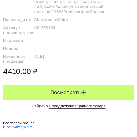
CF403/CF413/CF533/CF543, CRG-
045/046/054 Magenta химический
(кан. 1кг) B&W Premium фас.Россия
Производитель
Black&amp;White
Артикул
CS-EPS188
производителя
Штрихкод
-
Модель
-
Найденные
Oldi |
продавцы
4410.00 ₽
Посмотреть
Найдено
1 предложения данного товара
Все товары бренда
Black&amp;White