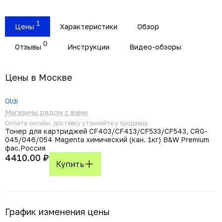
1
Цены
Характеристики
Обзор
0
Отзывы
Инструкции
Видео-обзоры
Цены в Москвe
Oldi
Магазины рядом с вами
Оплата онлайн, доставку уточняйте у продавца
Тонер для картриджей CF403/CF413/CF533/CF543, CRG-
045/046/054 Magenta химический (кан. 1кг) B&W Premium
фас.Россия
4410.00 ₽
Купить
График изменения цены