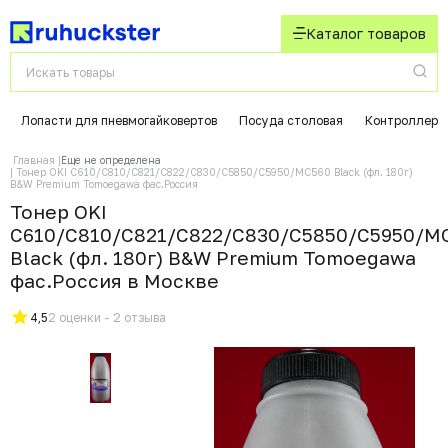
Каталог товаров
Лопасти для пневмогайковертов
Посуда столовая
Контроллеры
Главная
Еще не определена
Тонер OKI C610/C810/C821/C822/C830/C5850/C5950/MC560 Black (фл. 180г)
B&W Premium Tomoegawa фас.Россия
Тонер OKI
C610/C810/C821/C822/C830/C5850/C5950/M
Black (фл. 180г) B&W Premium Tomoegawa
фас.Россия в Москвe
4,5
2 оценки - 2 отзыва