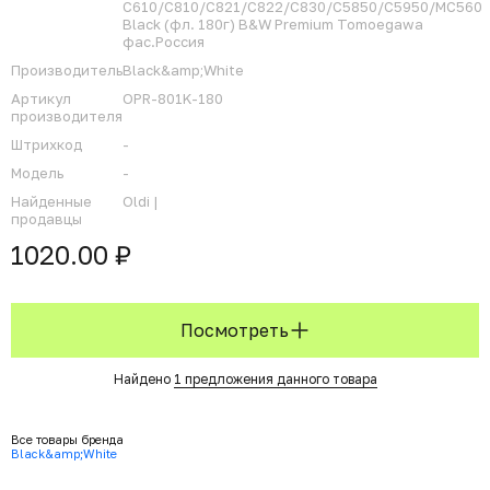
C610/C810/C821/C822/C830/C5850/C5950/MC560
Black (фл. 180г) B&W Premium Tomoegawa
фас.Россия
Производитель
Black&amp;White
Артикул
OPR-801K-180
производителя
Штрихкод
-
Модель
-
Найденные
Oldi |
продавцы
1020.00 ₽
Посмотреть
Найдено
1 предложения данного товара
Все товары бренда
Black&amp;White