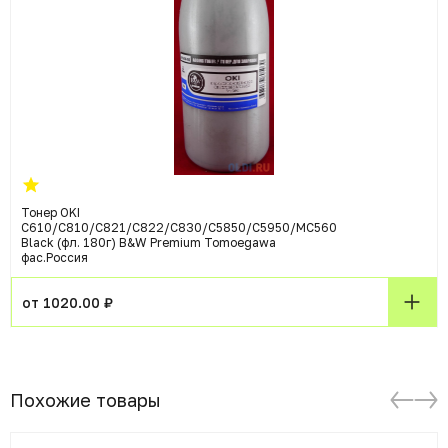
Тонер OKI
C610/C810/C821/C822/C830/C5850/C5950/MC560
Black (фл. 180г) B&W Premium Tomoegawa
фас.Россия
от 1020.00 ₽
Похожие товары