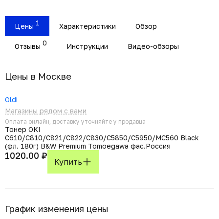
1
Цены
Характеристики
Обзор
0
Отзывы
Инструкции
Видео-обзоры
Цены в Москвe
Oldi
Магазины рядом с вами
Оплата онлайн, доставку уточняйте у продавца
Тонер OKI
C610/C810/C821/C822/C830/C5850/C5950/MC560 Black
(фл. 180г) B&W Premium Tomoegawa фас.Россия
1020.00 ₽
Купить
График изменения цены