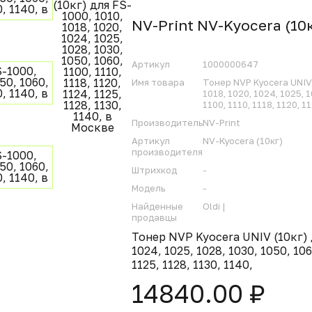
NV-Print NV-Kyocera (10
Артикул
1000000647
Имя товара
Тонер NVP Kyocera UNIV 
1018, 1020, 1024, 1025, 1
1100, 1110, 1118, 1120, 1
Производитель
NV-Print
Артикул
NV-Kyocera (10кг)
производителя
Штрихкод
-
Модель
-
Найденные
Oldi |
продавцы
Тонер NVP Kyocera UNIV (10кг) д
1024, 1025, 1028, 1030, 1050, 1060
1125, 1128, 1130, 1140,
14840.00 ₽