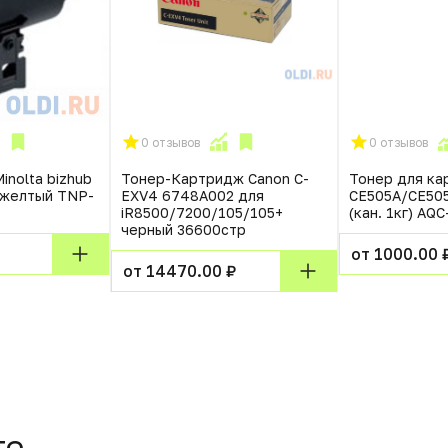
0 отзывов
0 отзывов
inolta bizhub
Тонер-Картридж Canon C-
Тонер для к
 желтый TNP-
EXV4 6748A002 для
CE505A/CE50
iR8500/7200/105/105+
(кан. 1кг) AQ
черный 36600стр
от 1000.00 
от 14470.00 ₽
те