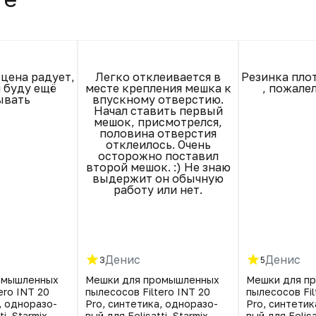
 цена радует,
Легко отклеивается в
Резинка плот
 буду ещё
месте крепления мешка к
, пожалел
ывать
впускному отверстию.
Начал ставить первый
мешок, присмотрелся,
половина отверстия
отклеилось. Очень
осторожно поставил
второй мешок. :) Не знаю
выдержит он обычную
работу или нет.
Денис
Денис
3
5
омышленных
Мешки для промышленных
Мешки для п
ero INT 20
пылесосов Filtero INT 20
пылесосов Fil
, однора­зо­
Pro, синтетика, однора­зо­
Pro, синтетик
i, Starmix,
вый для Felisatti, Starmix,
вый для Felisat