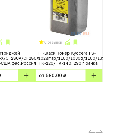
0 отзывов
0 отзывов
артриджей
Hi-Black Тонер Kyocera FS-
Тонер XEROX
5X/CF280A/CF280X
1028mfp/1100/1030d/1100/1350dn,
31xx/32xx/3
C-США фас.Россия
TK-120/TK-140, 290 г,банка
WC3210, Lexm
B&W Light ф
₽
от 580.00 ₽
от 930.00 