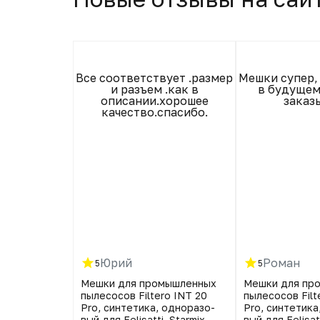
о отлично!
Все соответствует .размер
Мешки супер,
и разъем .как в
в будущем
описании.хорошее
заказ
качество.спасибо.
Юрий
Роман
5
5
для Karcher,
Мешки для промышленных
Мешки для пр
 PAP Pro)
пылесосов Filtero INT 20
пылесосов Filt
Pro, синтетика, однора­зо­
Pro, синтетика
вый для Felisatti, Starmix,
вый для Felisatt