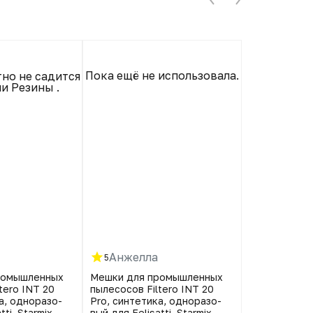
Пока ещё не использовала.
но не садится
Беру не пер
и Резины .
супер, исп
раз, главно
не перепо
рвётся с
пластико
выкид
строи
Анжелла
Екатер
5
5
ромышленных
Мешки для промышленных
Мешки для 
tero INT 20
пылесосов Filtero INT 20
пылесосов Fi
а, однора­зо­
Pro, синтетика, однора­зо­
Pro, синтети
ti, Starmix,
вый для Felisatti, Starmix,
вый для Felis