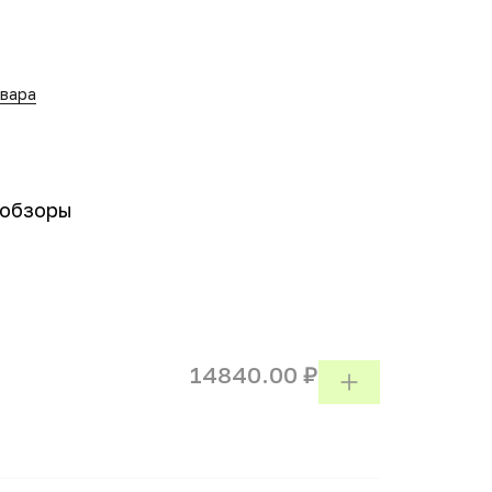
овара
-обзоры
14840.00 ₽