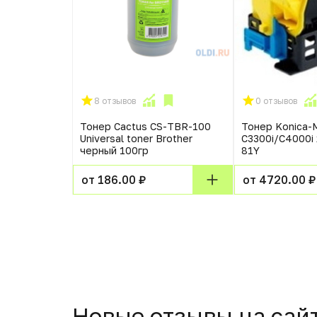
8 отзывов
0 отзывов
era TK-
Тонер Cactus CS-TBR-100
Тонер Konica-M
5 (фл. 870г)
Universal toner Brother
C3300i/C4000i
omoegawa
черный 100гр
81Y
от 186.00 ₽
от 4720.00 ₽
Новые отзывы на сай