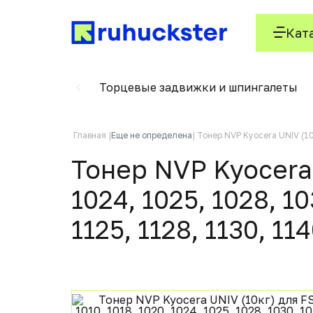
Кат
е фиксаторы
Торцевые задвижки и шпингалеты
Главная
Еще не определена
Тонер NVP Kyocera UNIV (10к
Тонер NVP Kyocera U
1024, 1025, 1028, 103
1125, 1128, 1130, 11