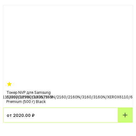
Тонер NVP для Samsung
6115/310/315W/CLX3175FN
C300/CLP300/300N/350N/2160/2160N/3160/3160N/XEROX6110/61
Premium (500 г) Black
от 2020.00 ₽