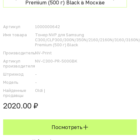
Артикул
1000000642
Имя товара
Тонер NVP для Samsung
C300/CLP300/300N/350N/2160/2160N/3160/3160N
Premium (500 г) Black
Производитель
NV-Print
Артикул
NV-C300-PR-500GBK
производителя
Штрихкод
-
Модель
-
Найденные
Oldi |
продавцы
2020.00 ₽
Посмотреть