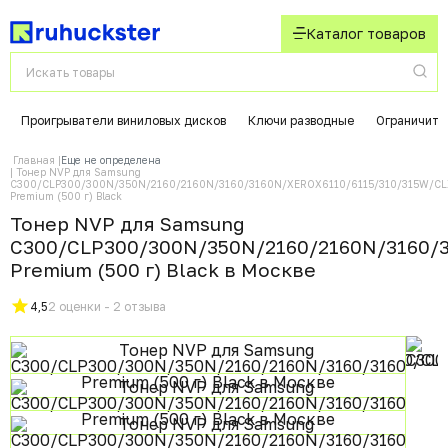
Каталог товаров
Проигрыватели виниловых дисков
Ключи разводные
Ограничите
Главная
Еще не определена
Тонер NVP для Samsung
C300/CLP300/300N/350N/2160/2160N/3160/3160N/XEROX6110/6115/310/315W/CL
Premium (500 г) Black
Тонер NVP для Samsung
C300/CLP300/300N/350N/2160/2160N/3160/
Premium (500 г) Black в Москвe
4,5
2 оценки - 2 отзыва