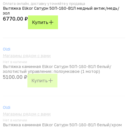
Оплата онлайн, доставку уточняйте у продавца
Вытяжка Elikor Сатурн 50П-180-В1Л медный антик/медь/
зол
6770.00 ₽
Купить
Oldi
Магазины рядом с вами
Нет в наличии
Вытяжка каминная Elikor Сатурн 50П-180-В1Л белый/
золотистый управление: ползунковое (1 мотор)
5100.00 ₽
Купить
Oldi
Магазины рядом с вами
Нет в наличии
Вытяжка каминная Elikor Сатурн 50П-180-В1Л белый/хром