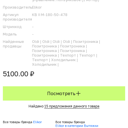
Производитель
Elikor
Артикул
КВ II М-180-50-478
производителя
Штрихкод
-
Модель
-
Найденные
Oldi |
Oldi |
Oldi |
Oldi |
Позитроника |
продавцы
Позитроника |
Позитроника |
Позитроника |
Позитроника |
Позитроника |
Техпорт |
Техпорт |
Техпорт |
Холодильник |
Холодильник |
5100.00 ₽
Посмотреть
Найдено
15 предложения данного товара
Все товары бренда
Elikor
Все товары бренда
Elikor в категории Вытяжки