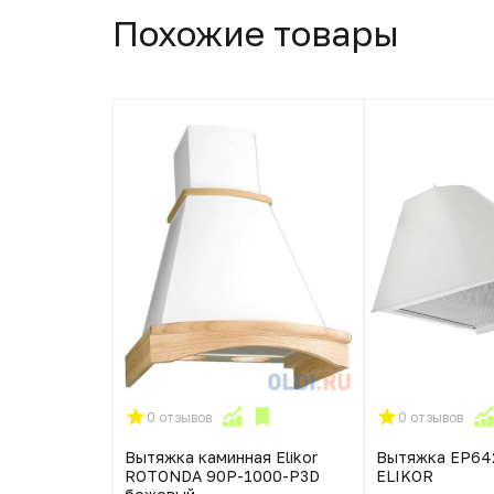
Похожие товары
0 отзывов
0 отзывов
ковая Hansa
Вытяжка каминная Elikor
Вытяжка EP6
ребристый
ROTONDA 90P-1000-P3D
ELIKOR