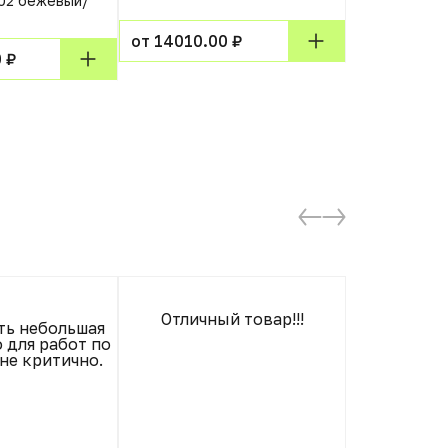
02 бежевый/
от 14010.00 ₽
от 4756.00
 ₽
Отличный товар!!!
ть небольшая
 для работ по
не критично.