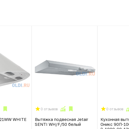
0 отзывов
0 отзывов
421WW WHITE
Вытяжка подвесная Jetair
Кухонная выт
SENTI WH/F/50 белый
Оникс 90П-10