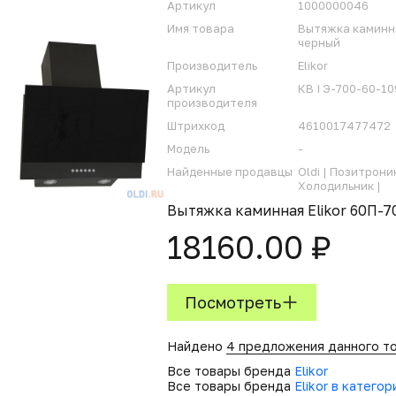
Артикул
1000000046
Имя товара
Вытяжка каминна
черный
Производитель
Elikor
Артикул
КВ I Э-700-60-1
производителя
Штрихкод
4610017477472
Модель
-
Найденные продавцы
Oldi |
Позитрони
Холодильник |
Вытяжка каминная Elikor 60П-
18160.00 ₽
Посмотреть
Найдено
4 предложения данного т
Все товары бренда
Elikor
Все товары бренда
Elikor в катего