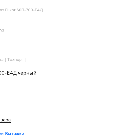
я Elikor 60П-700-Е4Д
093
ка |
Техпорт |
700-Е4Д черный
овара
рии Вытяжки