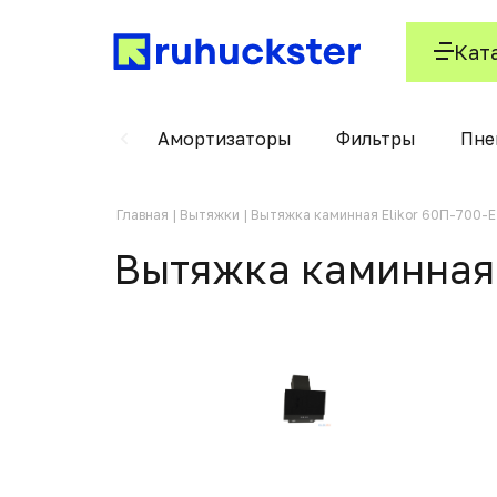
Кат
, пенокартон
Амортизаторы
Фильтры
Пне
Главная
Вытяжки
Вытяжка каминная Elikor 60П-700-
Вытяжка каминная 