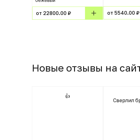
зунковое (1
бежевый
от 5540.00 ₽
от 22800.00 ₽
Новые отзывы на сай
👍
Сверлил б
. Стерлись
но на 1
тии в
. 1 коронка
е максимум.