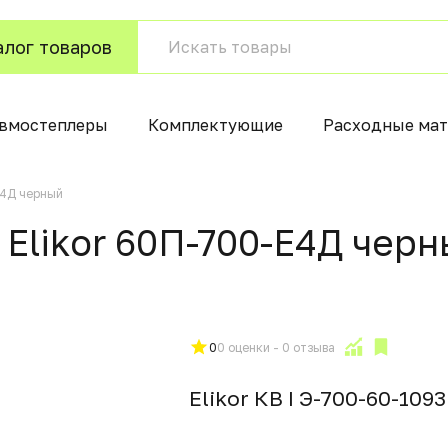
алог товаров
вмостеплеры
Комплектующие
Расходные мат
Е4Д черный
Elikor 60П-700-Е4Д черн
0
0 оценки - 0 отзыва
Elikor КВ I Э-700-60-109