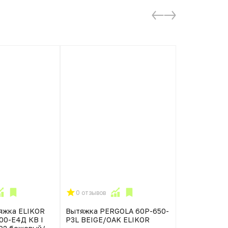
0 отзывов
0 отзывов
яжка ELIKOR
Вытяжка PERGOLA 60P-650-
Вытяжка под
00-Е4Д КВ I
P3L BEIGE/OAK ELIKOR
ВО-2501 К47