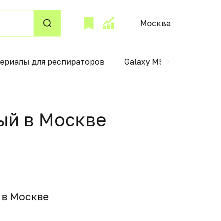
Москва
ериалы для респираторов
Galaxy M52
Электри
ый в Москвe
3 в Москвe