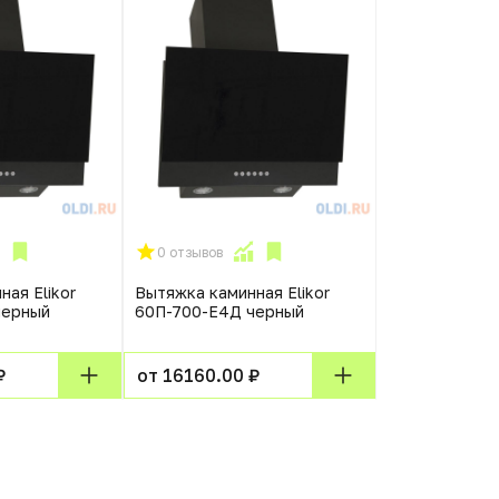
0 отзывов
ая Elikor
Вытяжка каминная Elikor
черный
60П-700-Е4Д черный
₽
от 16160.00 ₽