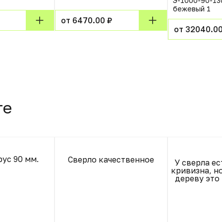
Э-1000-90-13
бежевый 1
от 6470.00 ₽
от 32040.00
те
рус 90 мм.
Сверло качественное
У сверла ес
кривизна, но
дереву это 