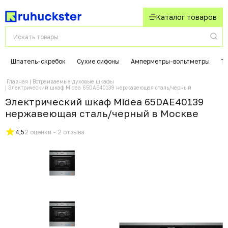
Каталог товаров
Шпатель-скребок
Сухие сифоны
Амперметры-вольтметры
Т
Главная
Встраиваемые духовые шкафы
Электрический шкаф Midea 65DAE40139 нержавеющая сталь/черный
Электрический шкаф Midea 65DAE40139
нержавеющая сталь/черный в Москвe
4,5
2 оценки - 2 отзыва