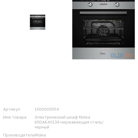
Артикул
1000000554
Имя товара
Электрический шкаф Midea
65DAE40139 нержавеющая сталь/
черный
Производитель
Midea