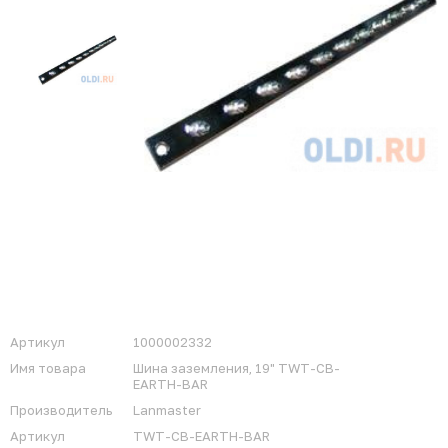
Артикул
1000002332
Имя товара
Шина заземления, 19" TWT-CB-
EARTH-BAR
Производитель
Lanmaster
Артикул
TWT-CB-EARTH-BAR