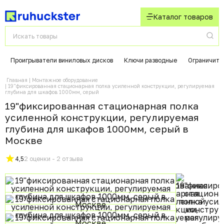
Каталог товаров
Проигрыватели виниловых дисков
Ключи разводные
Ограничите
Главная
Монтажное оборудование
19"фиксированная стационарная полка усиленной конструкции, регулируемая
глубина для шкафов 1000мм, серый
19"фиксированная стационарная полка
усиленной конструкции, регулируемая
глубина для шкафов 1000мм, серый в
Москвe
4,5
2 оценки - 2 отзыва