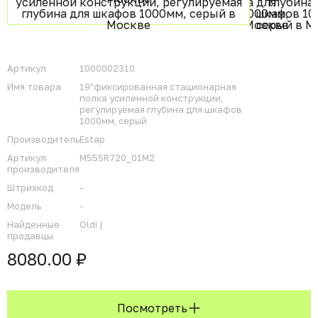
Артикул
1000002310
Имя товара
19"фиксированная стационарная
полка усиленной конструкции,
регулируемая глубина для шкафов
1000мм, серый
Производитель
Estap
Артикул
M55SR720_01M2
производителя
Штрихкод
-
Модель
-
Найденные
Oldi |
продавцы
8080.00 ₽
Посмотреть