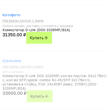
Котофото
Магазины рядом с вами
Оплата онлайн, доставку уточняйте у продавца
Коммутатор D-Link (DGS-1026MP/B1A)
31350.00 ₽
Купить
E2e4online
Магазины рядом с вами
Нет в наличии
Коммутатор D-Link DGS-1026MP, кол-во портов: 24x1 Гбит/
с, кол-во SFP/uplink: combo RJ-45/SFP 2x1 Гбит/с,
установка в стойку, PoE: 24x30Вт (макс. 370Вт) (DGS-
1026MP/B1A)
33900.00 ₽
Купить