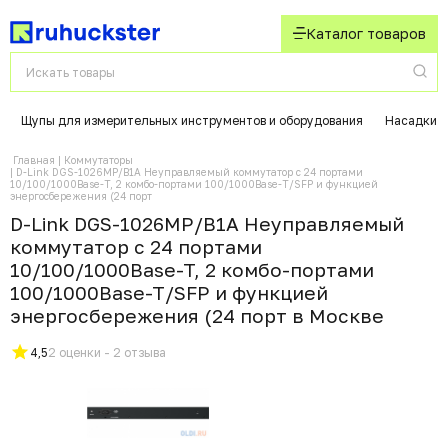
Каталог товаров
Щупы для измерительных инструментов и оборудования
Насадки д
Главная
Коммутаторы
D-Link DGS-1026MP/B1A Неуправляемый коммутатор с 24 портами
10/100/1000Base-T, 2 комбо-портами 100/1000Base-T/SFP и функцией
энергосбережения (24 порт
D-Link DGS-1026MP/B1A Неуправляемый
коммутатор с 24 портами
10/100/1000Base-T, 2 комбо-портами
100/1000Base-T/SFP и функцией
энергосбережения (24 порт в Москвe
4,5
2 оценки - 2 отзыва