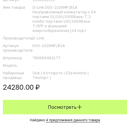
Имя товара
D-Link DGS-1026MP/B1A
Неуправляемый коммутатор с 24
портами 10/100/1000Base-T, 2
комбо-портами 100/1000Base-
T/SFP и функцией
энергосбережения (24 порт
Производитель
D-Link
Артикул
DGS-1026MP/B1A
производителя
Штрихкод
790069462177
Модель
-
Найденные
Oldi |
Котофото |
E2e4online |
продавцы
Техпорт |
24280.00 ₽
Посмотреть
Найдено
4 предложения данного товара