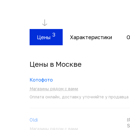
3
Цены
Характеристики
О
Цены в Москвe
Котофото
Магазины рядом с вами
Оплата онлайн, доставку уточняйте у продавца
Oldi
I
S
Магазины рядом с вами