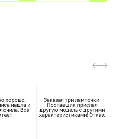
встро
от 67490.0
о хорошо.
Заказал три лампочки.
Оооочень 
иса нашла и
Поставщик прислал
Радуюсь, к
лючила. Всё
другую модель с другими
Проностью 
тает.
характеристиками! Отказ.
описанию. Р