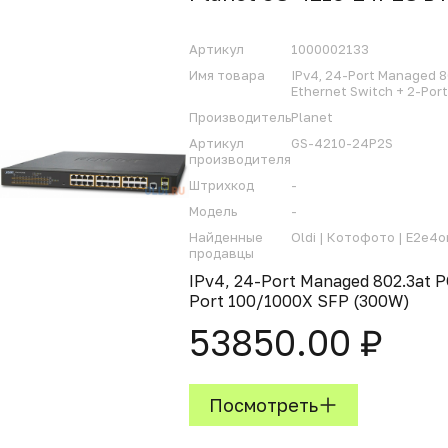
Артикул
1000002133
Имя товара
IPv4, 24-Port Managed 8
Ethernet Switch + 2-Por
Производитель
Planet
Артикул
GS-4210-24P2S
производителя
Штрихкод
-
Модель
-
Найденные
Oldi |
Котофото |
E2e4on
продавцы
IPv4, 24-Port Managed 802.3at PO
Port 100/1000X SFP (300W)
53850.00 ₽
Посмотреть