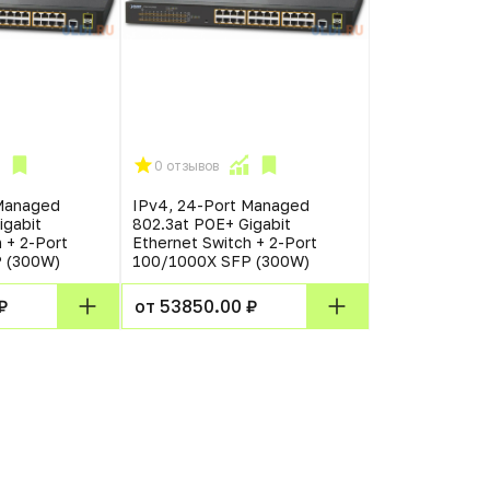
0 отзывов
 Managed
IPv4, 24-Port Managed
igabit
802.3at POE+ Gigabit
 + 2-Port
Ethernet Switch + 2-Port
 (300W)
100/1000X SFP (300W)
₽
от 53850.00 ₽