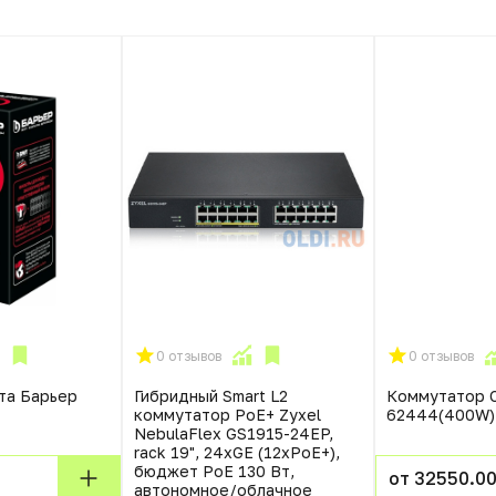
0 отзывов
0 отзывов
та Барьер
Гибридный Smart L2
Коммутатор 
коммутатор PoE+ Zyxel
62444(400W)
NebulaFlex GS1915-24EP,
rack 19", 24xGE (12xPoE+),
бюджет PoE 130 Вт,
от 32550.00
автономное/облачное