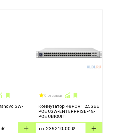
0 отзывов
0 отзывов
Osnovo SW-
Коммутатор 48PORT 2.5GBE
Qtech МПТ 
POE USW-ENTERPRISE-48-
коммутатор 
POE UBIQUITI
порта 10/10
4 порта 100
SFP, 4K VLA
 ₽
от 239210.00 ₽
адресов, ко