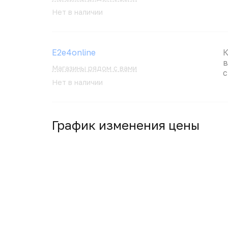
Нет в наличии
E2e4online
К
в
Магазины рядом с вами
с
Нет в наличии
График изменения цены