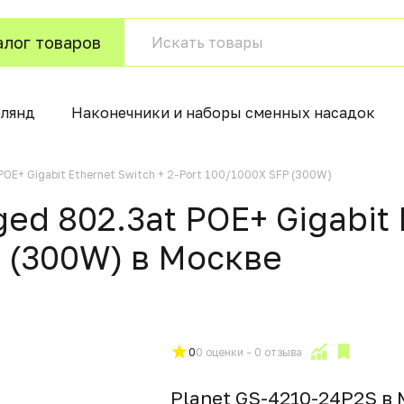
алог товаров
рлянд
Наконечники и наборы сменных насадок
POE+ Gigabit Ethernet Switch + 2-Port 100/1000X SFP (300W)
ed 802.3at POE+ Gigabit 
P (300W) в Москвe
0
0 оценки - 0 отзыва
Planet GS-4210-24P2S в