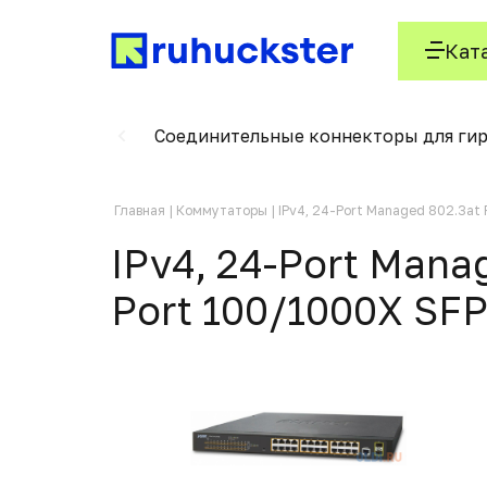
Кат
и термостаты
Соединительные коннекторы для ги
Главная
Коммутаторы
IPv4, 24-Port Managed 802.3at 
IPv4, 24-Port Manag
Port 100/1000X SF