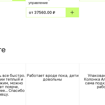
управление
от 37560.00 ₽
те
 все быстро.
Работает вроде пока, дети
Упакован
нии теплый и
довольны
Колонка Ал
ежим, можно
сама подк
ет поярче,
рабо
ее... Спасибо
авцу.