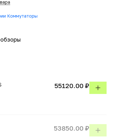
овара
ории Коммутаторы
-обзоры
S
55120.00 ₽
53850.00 ₽