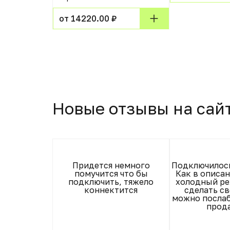
от 14220.00 ₽
Новые отзывы на сай
 работе.
Придется немного
Подключилось
лючается от
помучится что бы
Как в описа
 приложение
подключить, тяжело
холодный р
ключается.
коннектится
сделать св
можно послаб
прод