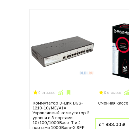
0 отзывов
0 отзывов
ORT 1000M
Коммутатор D-Link DGS-
Сменная кассе
BIQUITI
1210-10/ME/A1A
Управляемый коммутатор 2
уровня с 8 портами
10/100/1000Base-T и 2
от 883.00 ₽
портами 1000Base-X SFP