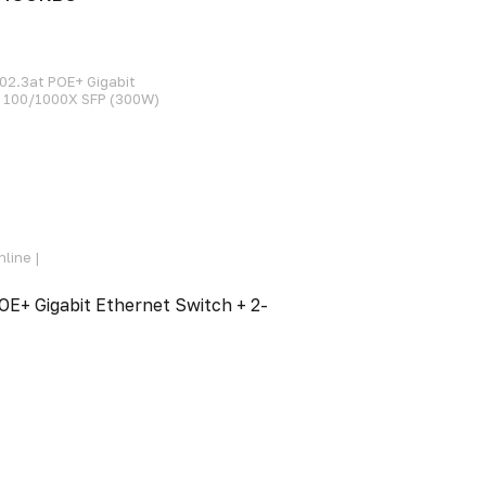
02.3at POE+ Gigabit
t 100/1000X SFP (300W)
line |
E+ Gigabit Ethernet Switch + 2-