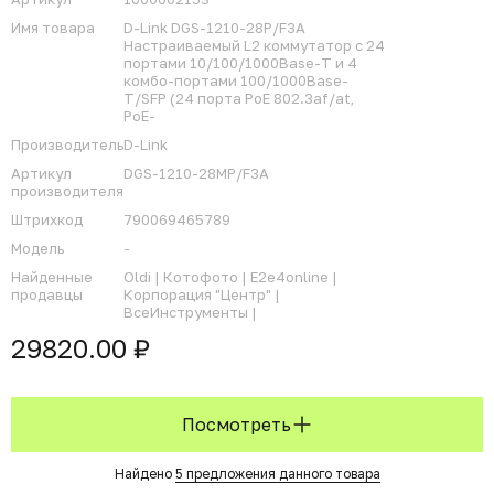
Имя товара
D-Link DGS-1210-28P/F3A
Настраиваемый L2 коммутатор с 24
портами 10/100/1000Base-T и 4
комбо-портами 100/1000Base-
T/SFP (24 порта PoE 802.3af/at,
PoE-
Производитель
D-Link
Артикул
DGS-1210-28MP/F3A
производителя
Штрихкод
790069465789
Модель
-
Найденные
Oldi |
Котофото |
E2e4online |
продавцы
Корпорация "Центр" |
ВсеИнструменты |
29820.00 ₽
Посмотреть
Найдено
5 предложения данного товара