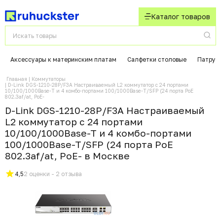
Каталог товаров
Аксессуары к материнским платам
Салфетки столовые
Патрубк
Главная
Коммутаторы
D-Link DGS-1210-28P/F3A Настраиваемый L2 коммутатор с 24 портами
10/100/1000Base-T и 4 комбо-портами 100/1000Base-T/SFP (24 порта PoE
802.3af/at, PoE-
D-Link DGS-1210-28P/F3A Настраиваемый
L2 коммутатор с 24 портами
10/100/1000Base-T и 4 комбо-портами
100/1000Base-T/SFP (24 порта PoE
802.3af/at, PoE- в Москвe
4,5
2 оценки - 2 отзыва