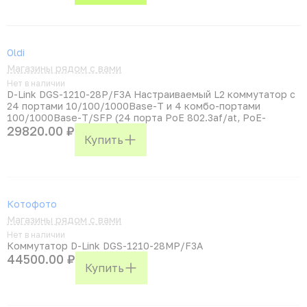
Oldi
Магазины рядом с вами
Нет в наличии
D-Link DGS-1210-28P/F3A Настраиваемый L2 коммутатор с
24 портами 10/100/1000Base-T и 4 комбо-портами
100/1000Base-T/SFP (24 порта PoE 802.3af/at, PoE-
29820.00 ₽
Купить
Котофото
Магазины рядом с вами
Нет в наличии
Коммутатор D-Link DGS-1210-28MP/F3A
44500.00 ₽
Купить