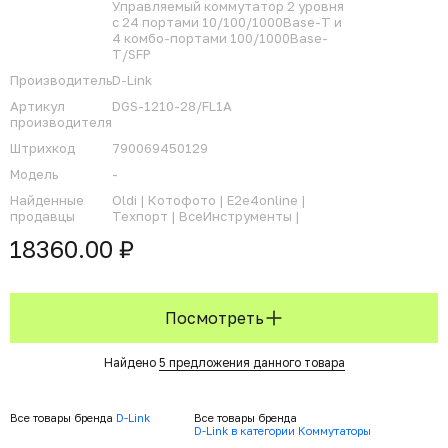
Управляемый коммутатор 2 уровня
с 24 портами 10/100/1000Base-T и
4 комбо-портами 100/1000Base-
T/SFP
Производитель
D-Link
Артикул
DGS-1210-28/FL1A
производителя
Штрихкод
790069450129
Модель
-
Найденные
Oldi |
Котофото |
E2e4online |
продавцы
Техпорт |
ВсеИнструменты |
18360.00 ₽
Посмотреть
Найдено
5 предложения данного товара
Все товары бренда
D-Link
Все товары бренда
D-Link в категории Коммутаторы