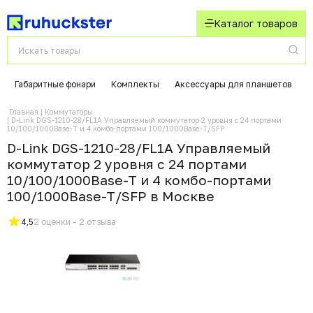
Каталог товаров
Габаритные фонари
Комплекты
Аксессуары для планшетов
К
Главная
Коммутаторы
D-Link DGS-1210-28/FL1A Управляемый коммутатор 2 уровня с 24 портами
10/100/1000Base-T и 4 комбо-портами 100/1000Base-T/SFP
D-Link DGS-1210-28/FL1A Управляемый
коммутатор 2 уровня с 24 портами
10/100/1000Base-T и 4 комбо-портами
100/1000Base-T/SFP в Москвe
4,5
2 оценки - 2 отзыва